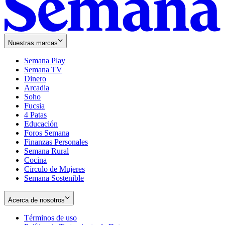
Nuestras marcas
Semana Play
Semana TV
Dinero
Arcadia
Soho
Opens
Fucsia
in
Opens
4 Patas
new
in
Educación
window
new
Foros Semana
window
Finanzas Personales
Semana Rural
Cocina
Círculo de Mujeres
Semana Sostenible
Acerca de nosotros
Términos de uso
Opens