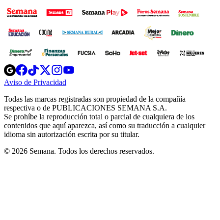
Opens
Opens
Opens
Opens
Opens
in
in
in
in
in
Aviso de Privacidad
Opens
new
new
new
new
new
in
window
window
window
window
window
Todas las marcas registradas son propiedad de la compañía
new
respectiva o de PUBLICACIONES SEMANA S.A.
window
Se prohíbe la reproducción total o parcial de cualquiera de los
contenidos que aquí aparezca, así como su traducción a cualquier
idioma sin autorización escrita por su titular.
© 2026 Semana. Todos los derechos reservados.