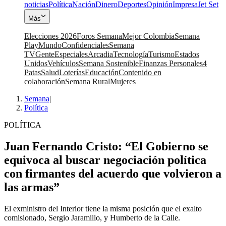
noticias
Política
Nación
Dinero
Deportes
Opinión
Impresa
Jet Set
Más
Elecciones 2026
Foros Semana
Mejor Colombia
Semana
Play
Mundo
Confidenciales
Semana
TV
Gente
Especiales
Arcadia
Tecnología
Turismo
Estados
Unidos
Vehículos
Semana Sostenible
Finanzas Personales
4
Patas
Salud
Loterías
Educación
Contenido en
colaboración
Semana Rural
Mujeres
Semana
|
Política
POLÍTICA
Juan Fernando Cristo: “El Gobierno se
equivoca al buscar negociación política
con firmantes del acuerdo que volvieron a
las armas”
El exministro del Interior tiene la misma posición que el exalto
comisionado, Sergio Jaramillo, y Humberto de la Calle.