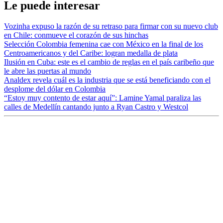
Le puede interesar
Vozinha expuso la razón de su retraso para firmar con su nuevo club
en Chile: conmueve el corazón de sus hinchas
Selección Colombia femenina cae con México en la final de los
Centroamericanos y del Caribe: logran medalla de plata
Ilusión en Cuba: este es el cambio de reglas en el país caribeño que
le abre las puertas al mundo
Analdex revela cuál es la industria que se está beneficiando con el
desplome del dólar en Colombia
“Estoy muy contento de estar aquí”: Lamine Yamal paraliza las
calles de Medellín cantando junto a Ryan Castro y Westcol