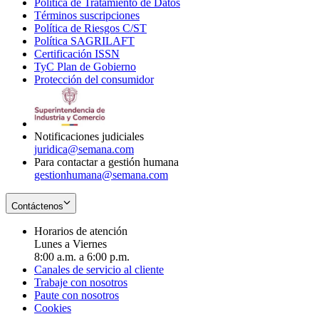
Política de Tratamiento de Datos
in
Opens
Términos suscripciones
new
Opens
in
Política de Riesgos C/ST
window
in
Opens
new
Política SAGRILAFT
Opens
new
in
window
Certificación ISSN
Opens
in
window
new
TyC Plan de Gobierno
in
new
Opens
window
Protección del consumidor
new
window
in
Opens
window
new
in
window
new
window
Notificaciones judiciales
juridica@semana.com
Para contactar a gestión humana
gestionhumana@semana.com
Contáctenos
Horarios de atención
Lunes a Viernes
8:00 a.m. a 6:00 p.m.
Canales de servicio al cliente
Trabaje con nosotros
Paute con nosotros
Cookies