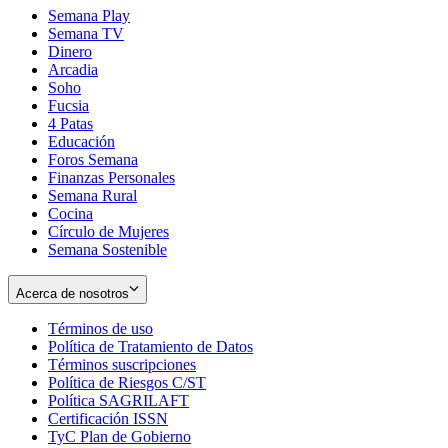
Semana Play
Semana TV
Dinero
Arcadia
Soho
Opens
Fucsia
in
Opens
4 Patas
new
in
Educación
window
new
Foros Semana
window
Finanzas Personales
Semana Rural
Cocina
Círculo de Mujeres
Semana Sostenible
Acerca de nosotros
Términos de uso
Opens
Política de Tratamiento de Datos
in
Opens
Términos suscripciones
new
Opens
in
Política de Riesgos C/ST
window
in
Opens
new
Política SAGRILAFT
Opens
new
in
window
Certificación ISSN
Opens
in
window
new
TyC Plan de Gobierno
in
new
Opens
window