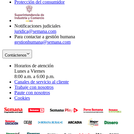
Protección del consumidor
new
window
in
Opens
window
new
in
window
new
window
Notificaciones judiciales
juridica@semana.com
Para contactar a gestión humana
gestionhumana@semana.com
Contáctenos
Horarios de atención
Lunes a Viernes
8:00 a.m. a 6:00 p.m.
Canales de servicio al cliente
Trabaje con nosotros
Paute con nosotros
Cookies