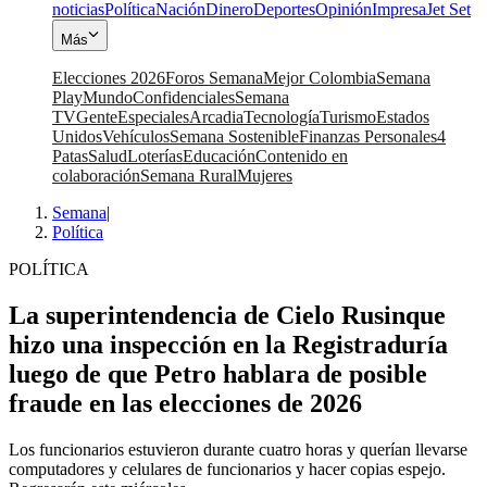
noticias
Política
Nación
Dinero
Deportes
Opinión
Impresa
Jet Set
Más
Elecciones 2026
Foros Semana
Mejor Colombia
Semana
Play
Mundo
Confidenciales
Semana
TV
Gente
Especiales
Arcadia
Tecnología
Turismo
Estados
Unidos
Vehículos
Semana Sostenible
Finanzas Personales
4
Patas
Salud
Loterías
Educación
Contenido en
colaboración
Semana Rural
Mujeres
Semana
|
Política
POLÍTICA
La superintendencia de Cielo Rusinque
hizo una inspección en la Registraduría
luego de que Petro hablara de posible
fraude en las elecciones de 2026
Los funcionarios estuvieron durante cuatro horas y querían llevarse
computadores y celulares de funcionarios y hacer copias espejo.