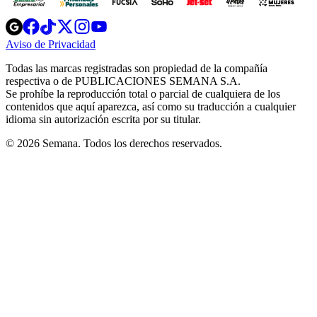
Opens
Opens
Opens
Opens
Opens
in
in
in
in
in
Aviso de Privacidad
Opens
new
new
new
new
new
in
window
window
window
window
window
Todas las marcas registradas son propiedad de la compañía
new
respectiva o de PUBLICACIONES SEMANA S.A.
window
Se prohíbe la reproducción total o parcial de cualquiera de los
contenidos que aquí aparezca, así como su traducción a cualquier
idioma sin autorización escrita por su titular.
© 2026 Semana. Todos los derechos reservados.