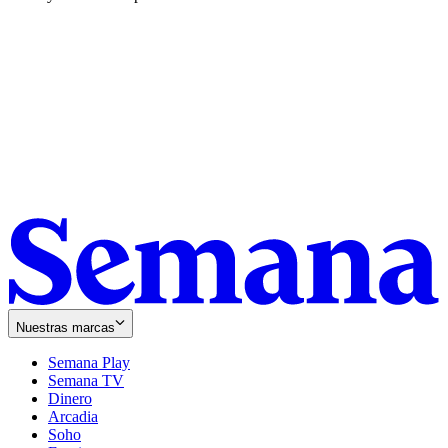
Nuestras marcas
Semana Play
Semana TV
Dinero
Arcadia
Soho
Opens