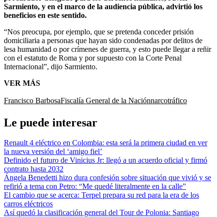
Sarmiento, y en el marco de la audiencia pública, advirtió los
beneficios en este sentido.
“Nos preocupa, por ejemplo, que se pretenda conceder prisión
domiciliaria a personas que hayan sido condenadas por delitos de
lesa humanidad o por crímenes de guerra, y esto puede llegar a reñir
con el estatuto de Roma y por supuesto con la Corte Penal
Internacional”, dijo Sarmiento.
VER MÁS
Francisco Barbosa
Fiscalía General de la Nación
narcotráfico
Le puede interesar
Renault 4 eléctrico en Colombia: esta será la primera ciudad en ver
la nueva versión del ‘amigo fiel’
Definido el futuro de Vinicius Jr: llegó a un acuerdo oficial y firmó
contrato hasta 2032
Ángela Benedetti hizo dura confesión sobre situación que vivió y se
refirió a tema con Petro: “Me quedé literalmente en la calle”
El cambio que se acerca: Terpel prepara su red para la era de los
carros eléctricos
Así quedó la clasificación general del Tour de Polonia: Santiago