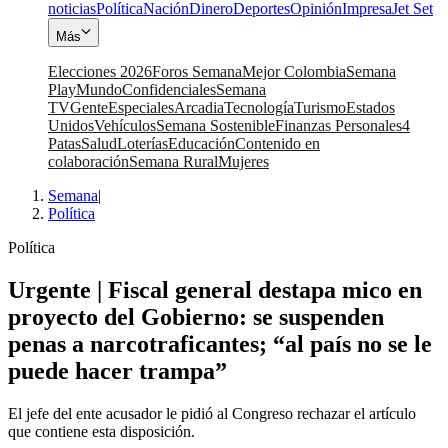
noticias
Política
Nación
Dinero
Deportes
Opinión
Impresa
Jet Set
Más
Elecciones 2026
Foros Semana
Mejor Colombia
Semana
Play
Mundo
Confidenciales
Semana
TV
Gente
Especiales
Arcadia
Tecnología
Turismo
Estados
Unidos
Vehículos
Semana Sostenible
Finanzas Personales
4
Patas
Salud
Loterías
Educación
Contenido en
colaboración
Semana Rural
Mujeres
Semana
|
Política
Política
Urgente | Fiscal general destapa mico en
proyecto del Gobierno: se suspenden
penas a narcotraficantes; “al país no se le
puede hacer trampa”
El jefe del ente acusador le pidió al Congreso rechazar el artículo
que contiene esta disposición.