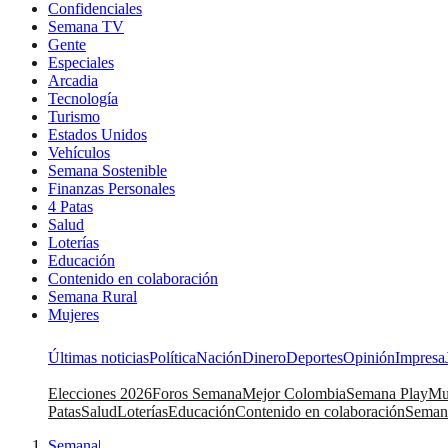
Confidenciales
Semana TV
Gente
Especiales
Arcadia
Tecnología
Turismo
Estados Unidos
Vehículos
Semana Sostenible
Finanzas Personales
4 Patas
Salud
Loterías
Educación
Contenido en colaboración
Semana Rural
Mujeres
Últimas noticias
Política
Nación
Dinero
Deportes
Opinión
Impresa
Elecciones 2026
Foros Semana
Mejor Colombia
Semana Play
Mu
Patas
Salud
Loterías
Educación
Contenido en colaboración
Seman
Semana
|