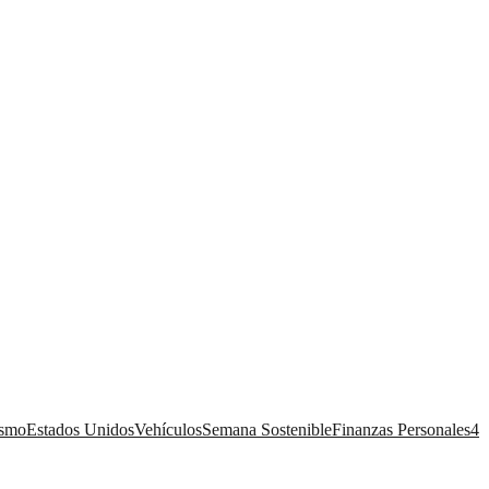
ismo
Estados Unidos
Vehículos
Semana Sostenible
Finanzas Personales
4