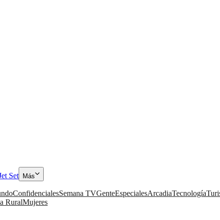
Jet Set
Más
ndo
Confidenciales
Semana TV
Gente
Especiales
Arcadia
Tecnología
Tur
a Rural
Mujeres