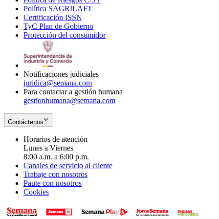
Política SAGRILAFT
Opens
new
in
window
Certificación ISSN
Opens
in
window
new
TyC Plan de Gobierno
in
new
Opens
window
Protección del consumidor
new
window
in
Opens
window
new
in
window
new
window
Notificaciones judiciales
juridica@semana.com
Para contactar a gestión humana
gestionhumana@semana.com
Contáctenos
Horarios de atención
Lunes a Viernes
8:00 a.m. a 6:00 p.m.
Canales de servicio al cliente
Trabaje con nosotros
Paute con nosotros
Cookies