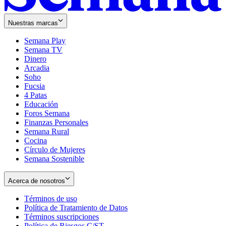
Nuestras marcas
Semana Play
Semana TV
Dinero
Arcadia
Soho
Opens
Fucsia
in
Opens
4 Patas
new
in
Educación
window
new
Foros Semana
window
Finanzas Personales
Semana Rural
Cocina
Círculo de Mujeres
Semana Sostenible
Acerca de nosotros
Términos de uso
Opens
Política de Tratamiento de Datos
in
Opens
Términos suscripciones
new
Opens
in
Política de Riesgos C/ST
window
in
Opens
new