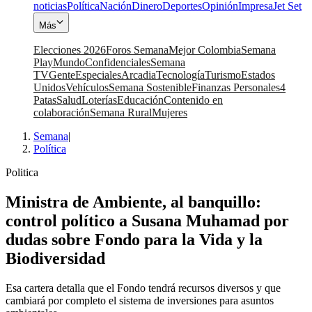
noticias
Política
Nación
Dinero
Deportes
Opinión
Impresa
Jet Set
Más
Elecciones 2026
Foros Semana
Mejor Colombia
Semana
Play
Mundo
Confidenciales
Semana
TV
Gente
Especiales
Arcadia
Tecnología
Turismo
Estados
Unidos
Vehículos
Semana Sostenible
Finanzas Personales
4
Patas
Salud
Loterías
Educación
Contenido en
colaboración
Semana Rural
Mujeres
Semana
|
Política
Politica
Ministra de Ambiente, al banquillo:
control político a Susana Muhamad por
dudas sobre Fondo para la Vida y la
Biodiversidad
Esa cartera detalla que el Fondo tendrá recursos diversos y que
cambiará por completo el sistema de inversiones para asuntos