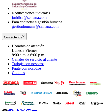
window
new
window
Notificaciones judiciales
juridica@semana.com
Para contactar a gestión humana
gestionhumana@semana.com
Contáctenos
Horarios de atención
Lunes a Viernes
8:00 a.m. a 6:00 p.m.
Canales de servicio al cliente
Trabaje con nosotros
Paute con nosotros
Cookies
Opens
Opens
Opens
Opens
Opens