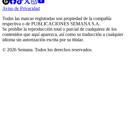
in
in
in
in
in
Aviso de Privacidad
Opens
new
new
new
new
new
in
window
window
window
window
window
Todas las marcas registradas son propiedad de la compañía
new
respectiva o de PUBLICACIONES SEMANA S.A.
window
Se prohíbe la reproducción total o parcial de cualquiera de los
contenidos que aquí aparezca, así como su traducción a cualquier
idioma sin autorización escrita por su titular.
© 2026 Semana. Todos los derechos reservados.