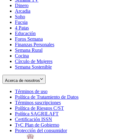
Dinero
Arcadia
Soho
Opens
Fucsia
in
Opens
4 Patas
new
in
Educación
window
new
Foros Semana
window
Finanzas Personales
Semana Rural
Cocina
Círculo de Mujeres
Semana Sostenible
Acerca de nosotros
Términos de uso
Opens
Política de Tratamiento de Datos
in
Opens
Términos suscripciones
new
Opens
in
Política de Riesgos C/ST
window
in
Opens
new
Política SAGRILAFT
Opens
new
in
window
Certificación ISSN
Opens
in
window
new
TyC Plan de Gobierno
in
new
Opens
window
Protección del consumidor
new
window
in
Opens
window
new
in