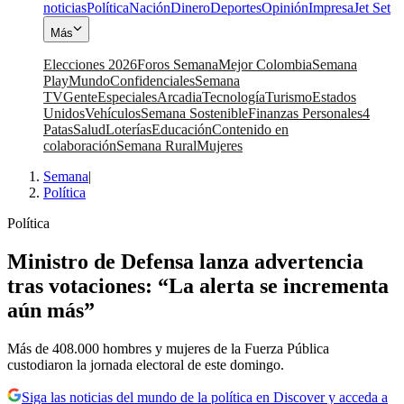
noticias
Política
Nación
Dinero
Deportes
Opinión
Impresa
Jet Set
Más
Elecciones 2026
Foros Semana
Mejor Colombia
Semana
Play
Mundo
Confidenciales
Semana
TV
Gente
Especiales
Arcadia
Tecnología
Turismo
Estados
Unidos
Vehículos
Semana Sostenible
Finanzas Personales
4
Patas
Salud
Loterías
Educación
Contenido en
colaboración
Semana Rural
Mujeres
Semana
|
Política
Política
Ministro de Defensa lanza advertencia
tras votaciones: “La alerta se incrementa
aún más”
Más de 408.000 hombres y mujeres de la Fuerza Pública
custodiaron la jornada electoral de este domingo.
Siga las noticias del mundo de la política en Discover y acceda a