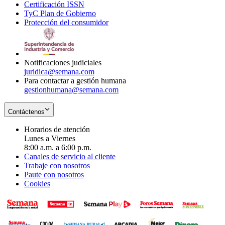
Certificación ISSN
Opens
in
window
new
TyC Plan de Gobierno
in
new
Opens
window
Protección del consumidor
new
window
in
Opens
window
new
in
window
new
window
Notificaciones judiciales
juridica@semana.com
Para contactar a gestión humana
gestionhumana@semana.com
Contáctenos
Horarios de atención
Lunes a Viernes
8:00 a.m. a 6:00 p.m.
Canales de servicio al cliente
Trabaje con nosotros
Paute con nosotros
Cookies