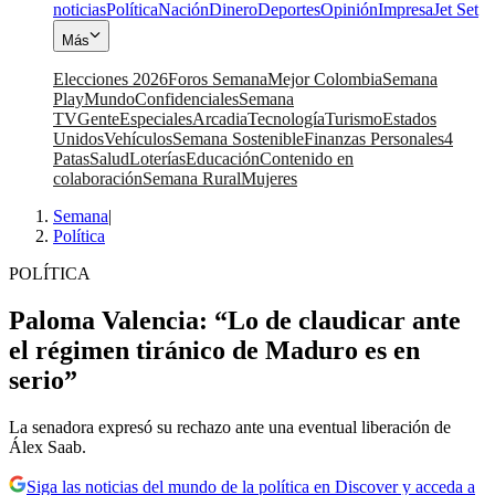
noticias
Política
Nación
Dinero
Deportes
Opinión
Impresa
Jet Set
Más
Elecciones 2026
Foros Semana
Mejor Colombia
Semana
Play
Mundo
Confidenciales
Semana
TV
Gente
Especiales
Arcadia
Tecnología
Turismo
Estados
Unidos
Vehículos
Semana Sostenible
Finanzas Personales
4
Patas
Salud
Loterías
Educación
Contenido en
colaboración
Semana Rural
Mujeres
Semana
|
Política
POLÍTICA
Paloma Valencia: “Lo de claudicar ante
el régimen tiránico de Maduro es en
serio”
La senadora expresó su rechazo ante una eventual liberación de
Álex Saab.
Siga las noticias del mundo de la política en Discover y acceda a