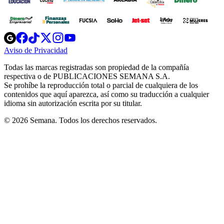
Opens
Opens
Opens
Opens
Opens
in
in
in
in
in
Aviso de Privacidad
Opens
new
new
new
new
new
in
window
window
window
window
window
Todas las marcas registradas son propiedad de la compañía
new
respectiva o de PUBLICACIONES SEMANA S.A.
window
Se prohíbe la reproducción total o parcial de cualquiera de los
contenidos que aquí aparezca, así como su traducción a cualquier
idioma sin autorización escrita por su titular.
© 2026 Semana. Todos los derechos reservados.