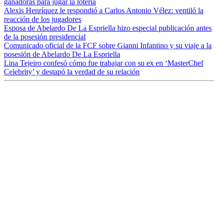
ganadoras para jugar la lotería
Alexis Henríquez le respondió a Carlos Antonio Vélez: ventiló la
reacción de los jugadores
Esposa de Abelardo De La Espriella hizo especial publicación antes
de la posesión presidencial
Comunicado oficial de la FCF sobre Gianni Infantino y su viaje a la
posesión de Abelardo De La Espriella
Lina Tejeiro confesó cómo fue trabajar con su ex en ‘MasterChef
Celebrity’ y destapó la verdad de su relación