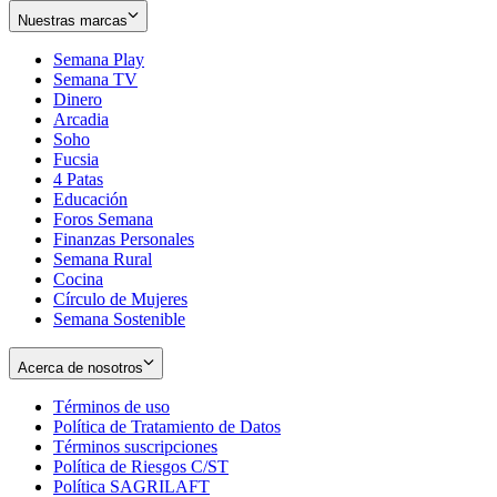
Nuestras marcas
Semana Play
Semana TV
Dinero
Arcadia
Soho
Opens
Fucsia
in
Opens
4 Patas
new
in
Educación
window
new
Foros Semana
window
Finanzas Personales
Semana Rural
Cocina
Círculo de Mujeres
Semana Sostenible
Acerca de nosotros
Términos de uso
Opens
Política de Tratamiento de Datos
in
Opens
Términos suscripciones
new
Opens
in
Política de Riesgos C/ST
window
in
Opens
new
Política SAGRILAFT
Opens
new
in
window