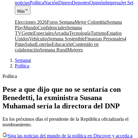
noticias
Política
Nación
Dinero
Deportes
Opinión
Impresa
Jet Set
Más
Elecciones 2026
Foros Semana
Mejor Colombia
Semana
Play
Mundo
Confidenciales
Semana
TV
Gente
Especiales
Arcadia
Tecnología
Turismo
Estados
Unidos
Vehículos
Semana Sostenible
Finanzas Personales
4
Patas
Salud
Loterías
Educación
Contenido en
colaboración
Semana Rural
Mujeres
Semana
|
Política
Política
Pese a que dijo que no se sentaría con
Benedetti, la exministra Susana
Muhamad sería la directora del DNP
En los próximos días el presidente de la República oficializaría el
nombramiento.
Siga las noticias del mundo de la política en Discover y acceda a