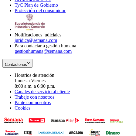
TyC Plan de Gobierno
in
new
Opens
window
Protección del consumidor
new
window
in
Opens
window
new
in
window
new
window
Notificaciones judiciales
juridica@semana.com
Para contactar a gestión humana
gestionhumana@semana.com
Contáctenos
Horarios de atención
Lunes a Viernes
8:00 a.m. a 6:00 p.m.
Canales de servicio al cliente
Trabaje con nosotros
Paute con nosotros
Cookies