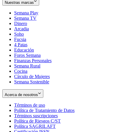
Nuestras marcas
Semana Play
Semana TV
Dinero
Arcadia
Soho
Opens
Fucsia
in
Opens
4 Patas
new
in
Educación
window
new
Foros Semana
window
Finanzas Personales
Semana Rural
Cocina
Círculo de Mujeres
Semana Sostenible
Acerca de nosotros
Términos de uso
Opens
Política de Tratamiento de Datos
in
Opens
Términos suscripciones
new
Opens
in
Política de Riesgos C/ST
window
in
Opens
new
Política SAGRILAFT
Opens
new
in
window
Certificación ISSN
Opens
in
window
new