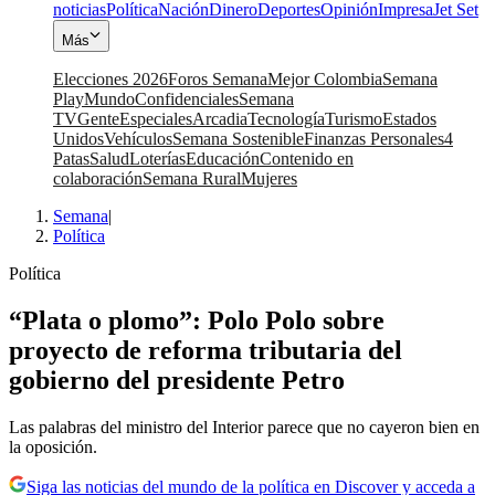
noticias
Política
Nación
Dinero
Deportes
Opinión
Impresa
Jet Set
Más
Elecciones 2026
Foros Semana
Mejor Colombia
Semana
Play
Mundo
Confidenciales
Semana
TV
Gente
Especiales
Arcadia
Tecnología
Turismo
Estados
Unidos
Vehículos
Semana Sostenible
Finanzas Personales
4
Patas
Salud
Loterías
Educación
Contenido en
colaboración
Semana Rural
Mujeres
Semana
|
Política
Política
“Plata o plomo”: Polo Polo sobre
proyecto de reforma tributaria del
gobierno del presidente Petro
Las palabras del ministro del Interior parece que no cayeron bien en
la oposición.
Siga las noticias del mundo de la política en Discover y acceda a