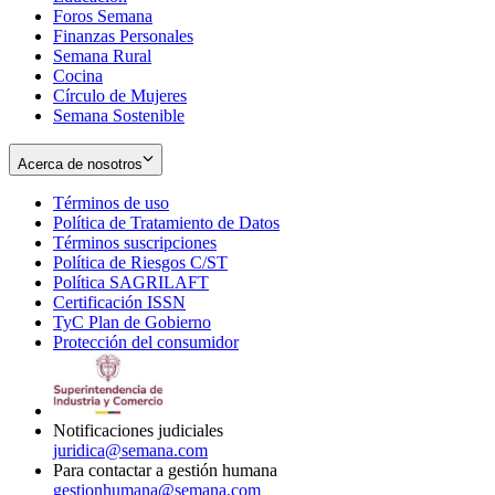
Foros Semana
window
Finanzas Personales
Semana Rural
Cocina
Círculo de Mujeres
Semana Sostenible
Acerca de nosotros
Términos de uso
Opens
Política de Tratamiento de Datos
in
Opens
Términos suscripciones
new
Opens
in
Política de Riesgos C/ST
window
in
Opens
new
Política SAGRILAFT
Opens
new
in
window
Certificación ISSN
Opens
in
window
new
TyC Plan de Gobierno
in
new
Opens
window
Protección del consumidor
new
window
in
Opens
window
new
in
window
new
window
Notificaciones judiciales
juridica@semana.com
Para contactar a gestión humana
gestionhumana@semana.com