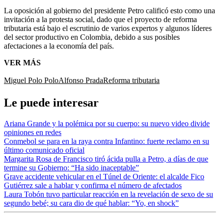
La oposición al gobierno del presidente Petro calificó esto como una
invitación a la protesta social, dado que el proyecto de reforma
tributaria está bajo el escrutinio de varios expertos y algunos líderes
del sector productivo en Colombia, debido a sus posibles
afectaciones a la economía del país.
VER MÁS
Miguel Polo Polo
Alfonso Prada
Reforma tributaria
Le puede interesar
Ariana Grande y la polémica por su cuerpo: su nuevo video divide
opiniones en redes
Conmebol se para en la raya contra Infantino: fuerte reclamo en su
último comunicado oficial
Margarita Rosa de Francisco tiró ácida pulla a Petro, a días de que
termine su Gobierno: “Ha sido inaceptable”
Grave accidente vehicular en el Túnel de Oriente: el alcalde Fico
Gutiérrez sale a hablar y confirma el número de afectados
Laura Tobón tuvo particular reacción en la revelación de sexo de su
segundo bebé; su cara dio de qué hablar: “Yo, en shock”