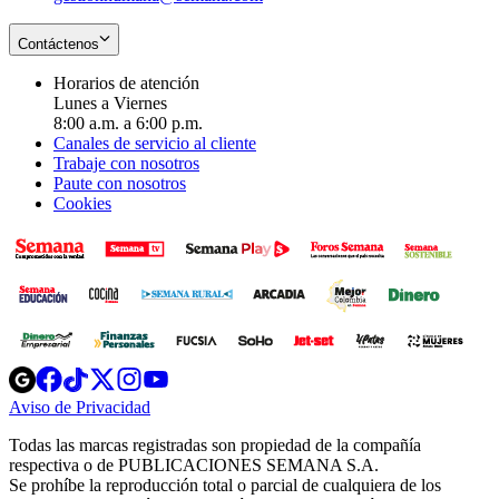
Contáctenos
Horarios de atención
Lunes a Viernes
8:00 a.m. a 6:00 p.m.
Canales de servicio al cliente
Trabaje con nosotros
Paute con nosotros
Cookies
Opens
Opens
Opens
Opens
Opens
in
in
in
in
in
Aviso de Privacidad
Opens
new
new
new
new
new
in
window
window
window
window
window
Todas las marcas registradas son propiedad de la compañía
new
respectiva o de PUBLICACIONES SEMANA S.A.
window
Se prohíbe la reproducción total o parcial de cualquiera de los