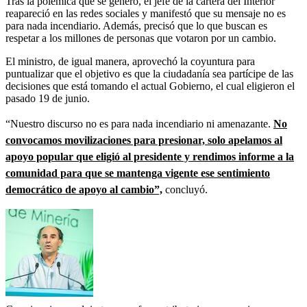
Tras la polémica que se generó, el jefe de la cartera del Interior
reapareció en las redes sociales y manifestó que su mensaje no es
para nada incendiario. Además, precisó que lo que buscan es
respetar a los millones de personas que votaron por un cambio.
El ministro, de igual manera, aprovechó la coyuntura para
puntualizar que el objetivo es que la ciudadanía sea partícipe de las
decisiones que está tomando el actual Gobierno, el cual eligieron el
pasado 19 de junio.
“Nuestro discurso no es para nada incendiario ni amenazante.
No
convocamos movilizaciones para presionar, solo apelamos al
apoyo popular que eligió al presidente y rendimos informe a la
comunidad para que se mantenga vigente ese sentimiento
democrático de apoyo al cambio”,
concluyó.