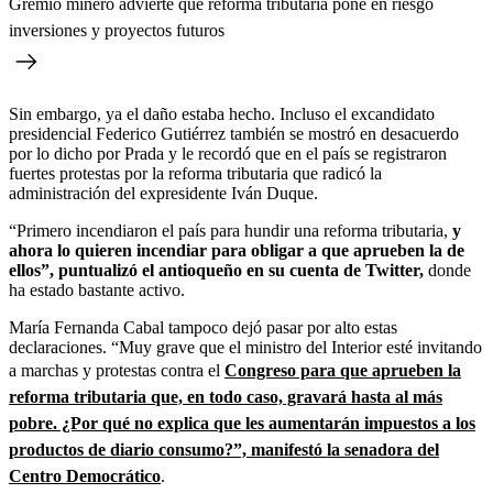
Gremio minero advierte que reforma tributaria pone en riesgo
inversiones y proyectos futuros
Sin embargo, ya el daño estaba hecho. Incluso el excandidato
presidencial Federico Gutiérrez también se mostró en desacuerdo
por lo dicho por Prada y le recordó que en el país se registraron
fuertes protestas por la reforma tributaria que radicó la
administración del expresidente Iván Duque.
“Primero incendiaron el país para hundir una reforma tributaria,
y
ahora lo quieren incendiar para obligar a que aprueben la de
ellos”, puntualizó el antioqueño en su cuenta de Twitter,
donde
ha estado bastante activo.
María Fernanda Cabal tampoco dejó pasar por alto estas
declaraciones. “Muy grave que el ministro del Interior esté invitando
a marchas y protestas contra el
Congreso para que aprueben la
reforma tributaria que, en todo caso, gravará hasta al más
pobre. ¿Por qué no explica que les aumentarán impuestos a los
productos de diario consumo?”, manifestó la senadora del
Centro Democrático
.