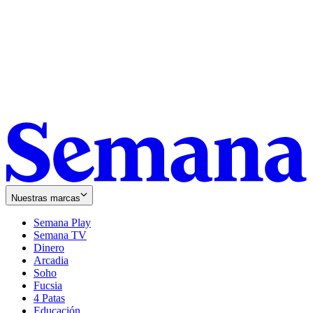
Nuestras marcas
Semana Play
Semana TV
Dinero
Arcadia
Soho
Opens
Fucsia
in
Opens
4 Patas
new
in
Educación
window
new