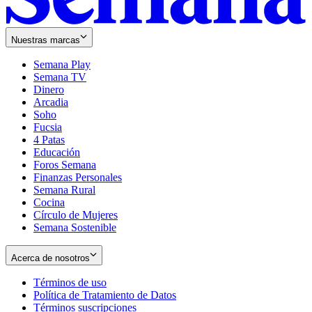
Nuestras marcas
Semana Play
Semana TV
Dinero
Arcadia
Soho
Opens
Fucsia
in
Opens
4 Patas
new
in
Educación
window
new
Foros Semana
window
Finanzas Personales
Semana Rural
Cocina
Círculo de Mujeres
Semana Sostenible
Acerca de nosotros
Términos de uso
Opens
Política de Tratamiento de Datos
in
Opens
Términos suscripciones
new
Opens
in