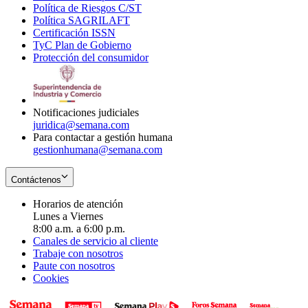
Política de Riesgos C/ST
window
in
Opens
new
Política SAGRILAFT
Opens
new
in
window
Certificación ISSN
Opens
in
window
new
TyC Plan de Gobierno
in
new
Opens
window
Protección del consumidor
new
window
in
Opens
window
new
in
window
new
window
Notificaciones judiciales
juridica@semana.com
Para contactar a gestión humana
gestionhumana@semana.com
Contáctenos
Horarios de atención
Lunes a Viernes
8:00 a.m. a 6:00 p.m.
Canales de servicio al cliente
Trabaje con nosotros
Paute con nosotros
Cookies