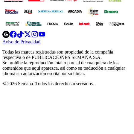
Opens
Opens
Opens
Opens
Opens
in
in
in
in
in
Aviso de Privacidad
Opens
new
new
new
new
new
in
window
window
window
window
window
Todas las marcas registradas son propiedad de la compañía
new
respectiva o de PUBLICACIONES SEMANA S.A.
window
Se prohíbe la reproducción total o parcial de cualquiera de los
contenidos que aquí aparezca, así como su traducción a cualquier
idioma sin autorización escrita por su titular.
© 2026 Semana. Todos los derechos reservados.