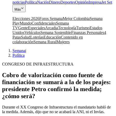
noticias
Política
Nación
Dinero
Deportes
Opinión
Impresa
Jet Set
Más
Elecciones 2026
Foros Semana
Mejor Colombia
Semana
Play
Mundo
Confidenciales
Semana
TV
Gente
Especiales
Arcadia
Tecnología
Turismo
Estados
Unidos
Vehículos
Semana Sostenible
Finanzas Personales
4
Patas
Salud
Loterías
Educación
Contenido en
colaboración
Semana Rural
Mujeres
Semana
|
Política
CONGRESO DE INFRAESTRUCTURA
Cobro de valorización como fuente de
financiación se sumará a la de los peajes:
presidente Petro confirmó la medida;
¿cómo será?
Durante el XX Congreso de Infraestructura el mandatario habló de
la medida. Además, dijo que no se acabará la ANI, ni el Invías.