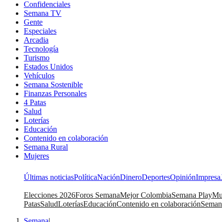
Confidenciales
Semana TV
Gente
Especiales
Arcadia
Tecnología
Turismo
Estados Unidos
Vehículos
Semana Sostenible
Finanzas Personales
4 Patas
Salud
Loterías
Educación
Contenido en colaboración
Semana Rural
Mujeres
Últimas noticias
Política
Nación
Dinero
Deportes
Opinión
Impresa
Elecciones 2026
Foros Semana
Mejor Colombia
Semana Play
Mu
Patas
Salud
Loterías
Educación
Contenido en colaboración
Seman
Semana
|