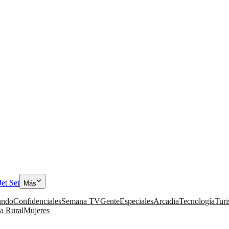
Jet Set
Más
ndo
Confidenciales
Semana TV
Gente
Especiales
Arcadia
Tecnología
Tur
a Rural
Mujeres