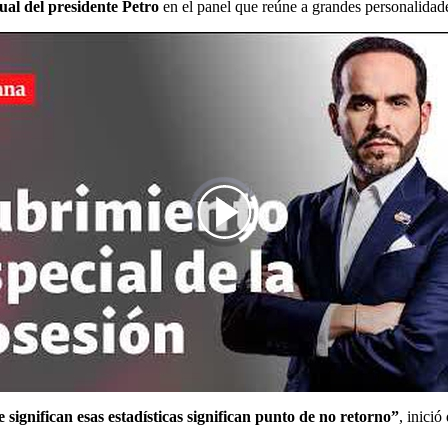
tual del presidente Petro
en el panel que reúne a grandes personalidades
:00
/
00:29
SEMANA en la posesión presidencial de Ab
ignifican esas estadísticas significan punto de no retorno”
, inici