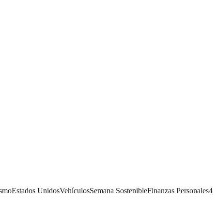
ismo
Estados Unidos
Vehículos
Semana Sostenible
Finanzas Personales
4