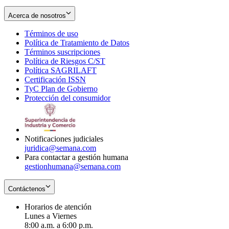
Acerca de nosotros
Términos de uso
Opens
Política de Tratamiento de Datos
in
Opens
Términos suscripciones
new
Opens
in
Política de Riesgos C/ST
window
in
Opens
new
Política SAGRILAFT
Opens
new
in
window
Certificación ISSN
Opens
in
window
new
TyC Plan de Gobierno
in
new
Opens
window
Protección del consumidor
new
window
in
Opens
window
new
in
window
new
window
Notificaciones judiciales
juridica@semana.com
Para contactar a gestión humana
gestionhumana@semana.com
Contáctenos
Horarios de atención
Lunes a Viernes
8:00 a.m. a 6:00 p.m.