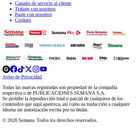
Canales de servicio al cliente
Trabaje con nosotros
Paute con nosotros
Cookies
Opens
Opens
Opens
Opens
Opens
in
in
in
in
in
Aviso de Privacidad
Opens
new
new
new
new
new
in
window
window
window
window
window
Todas las marcas registradas son propiedad de la compañía
new
respectiva o de PUBLICACIONES SEMANA S.A.
window
Se prohíbe la reproducción total o parcial de cualquiera de los
contenidos que aquí aparezca, así como su traducción a cualquier
idioma sin autorización escrita por su titular.
© 2026 Semana. Todos los derechos reservados.