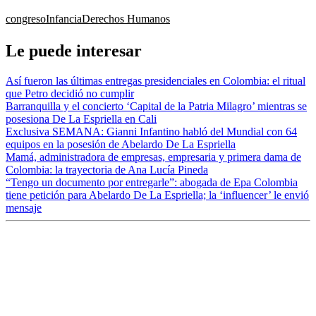
congreso
Infancia
Derechos Humanos
Le puede interesar
Así fueron las últimas entregas presidenciales en Colombia: el ritual
que Petro decidió no cumplir
Barranquilla y el concierto ‘Capital de la Patria Milagro’ mientras se
posesiona De La Espriella en Cali
Exclusiva SEMANA: Gianni Infantino habló del Mundial con 64
equipos en la posesión de Abelardo De La Espriella
Mamá, administradora de empresas, empresaria y primera dama de
Colombia: la trayectoria de Ana Lucía Pineda
“Tengo un documento por entregarle”: abogada de Epa Colombia
tiene petición para Abelardo De La Espriella; la ‘influencer’ le envió
mensaje