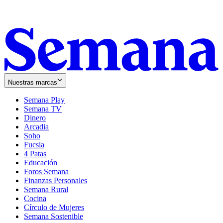
Nuestras marcas
Semana Play
Semana TV
Dinero
Arcadia
Soho
Opens
Fucsia
in
Opens
4 Patas
new
in
Educación
window
new
Foros Semana
window
Finanzas Personales
Semana Rural
Cocina
Círculo de Mujeres
Semana Sostenible