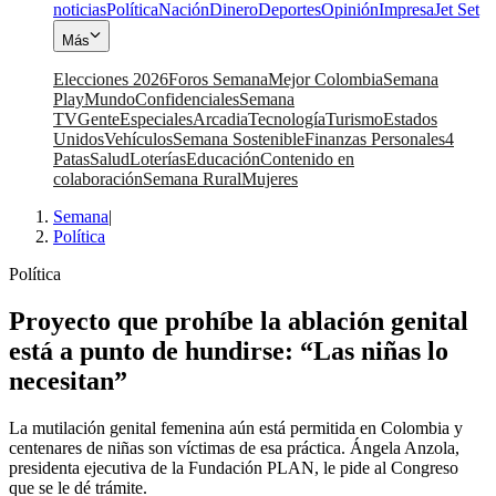
noticias
Política
Nación
Dinero
Deportes
Opinión
Impresa
Jet Set
Más
Elecciones 2026
Foros Semana
Mejor Colombia
Semana
Play
Mundo
Confidenciales
Semana
TV
Gente
Especiales
Arcadia
Tecnología
Turismo
Estados
Unidos
Vehículos
Semana Sostenible
Finanzas Personales
4
Patas
Salud
Loterías
Educación
Contenido en
colaboración
Semana Rural
Mujeres
Semana
|
Política
Política
Proyecto que prohíbe la ablación genital
está a punto de hundirse: “Las niñas lo
necesitan”
La mutilación genital femenina aún está permitida en Colombia y
centenares de niñas son víctimas de esa práctica. Ángela Anzola,
presidenta ejecutiva de la Fundación PLAN, le pide al Congreso
que se le dé trámite.