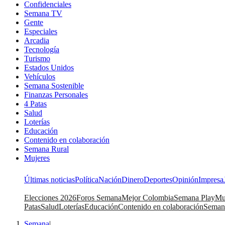
Confidenciales
Semana TV
Gente
Especiales
Arcadia
Tecnología
Turismo
Estados Unidos
Vehículos
Semana Sostenible
Finanzas Personales
4 Patas
Salud
Loterías
Educación
Contenido en colaboración
Semana Rural
Mujeres
Últimas noticias
Política
Nación
Dinero
Deportes
Opinión
Impresa
Elecciones 2026
Foros Semana
Mejor Colombia
Semana Play
Mu
Patas
Salud
Loterías
Educación
Contenido en colaboración
Seman
Semana
|