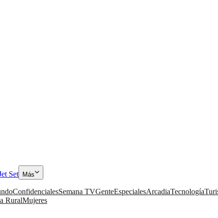
Jet Set
Más
ndo
Confidenciales
Semana TV
Gente
Especiales
Arcadia
Tecnología
Tur
a Rural
Mujeres