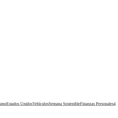
ismo
Estados Unidos
Vehículos
Semana Sostenible
Finanzas Personales
4