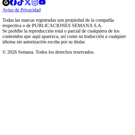
Opens
Opens
Opens
Opens
Opens
in
in
in
in
in
Aviso de Privacidad
Opens
new
new
new
new
new
in
window
window
window
window
window
Todas las marcas registradas son propiedad de la compañía
new
respectiva o de PUBLICACIONES SEMANA S.A.
window
Se prohíbe la reproducción total o parcial de cualquiera de los
contenidos que aquí aparezca, así como su traducción a cualquier
idioma sin autorización escrita por su titular.
© 2026 Semana. Todos los derechos reservados.