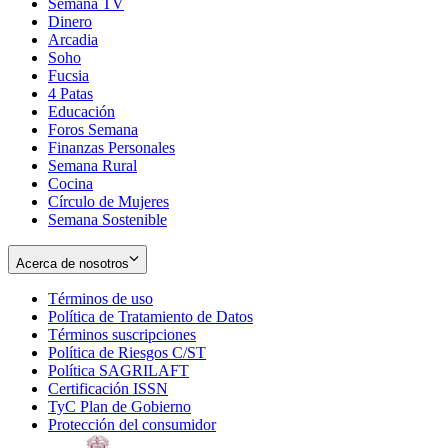
Semana TV
Dinero
Arcadia
Soho
Opens
Fucsia
in
Opens
4 Patas
new
in
Educación
window
new
Foros Semana
window
Finanzas Personales
Semana Rural
Cocina
Círculo de Mujeres
Semana Sostenible
Acerca de nosotros
Términos de uso
Opens
Política de Tratamiento de Datos
in
Opens
Términos suscripciones
new
Opens
in
Política de Riesgos C/ST
window
in
Opens
new
Política SAGRILAFT
Opens
new
in
window
Certificación ISSN
Opens
in
window
new
TyC Plan de Gobierno
in
new
Opens
window
Protección del consumidor
new
window
in
Opens
window
new
in