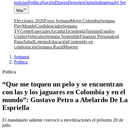
noticias
Política
Nación
Dinero
Deportes
Opinión
Impresa
Jet Set
Más
Elecciones 2026
Foros Semana
Mejor Colombia
Semana
Play
Mundo
Confidenciales
Semana
TV
Gente
Especiales
Arcadia
Tecnología
Turismo
Estados
Unidos
Vehículos
Semana Sostenible
Finanzas Personales
4
Patas
Salud
Loterías
Educación
Contenido en
colaboración
Semana Rural
Mujeres
Semana
|
Política
Política
“Que me toquen un pelo y se encuentran
con las y los jaguares en Colombia y en el
mundo”: Gustavo Petro a Abelardo De La
Espriella
El mandatario saliente convocó a movilizaciones el próximo 20 de
julio.