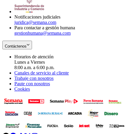
window
new
window
Notificaciones judiciales
juridica@semana.com
Para contactar a gestión humana
gestionhumana@semana.com
Contáctenos
Horarios de atención
Lunes a Viernes
8:00 a.m. a 6:00 p.m.
Canales de servicio al cliente
Trabaje con nosotros
Paute con nosotros
Cookies