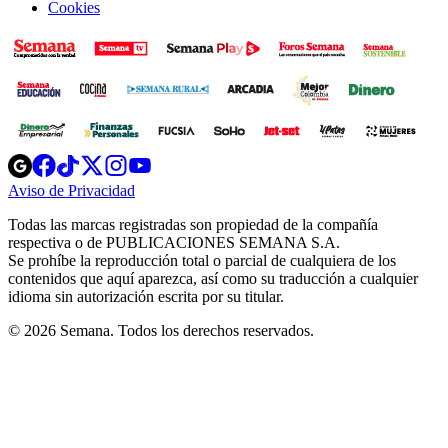
Cookies
Opens
Opens
Opens
Opens
Opens
in
in
in
in
in
Aviso de Privacidad
Opens
new
new
new
new
new
in
window
window
window
window
window
Todas las marcas registradas son propiedad de la compañía
new
respectiva o de PUBLICACIONES SEMANA S.A.
window
Se prohíbe la reproducción total o parcial de cualquiera de los
contenidos que aquí aparezca, así como su traducción a cualquier
idioma sin autorización escrita por su titular.
© 2026 Semana. Todos los derechos reservados.