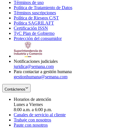
Términos de uso
Opens
Política de Tratamiento de Datos
in
Opens
Términos suscripciones
new
Opens
in
Política de Riesgos C/ST
window
in
Opens
new
Política SAGRILAFT
Opens
new
in
window
Certificación ISSN
Opens
in
window
new
TyC Plan de Gobierno
in
new
Opens
window
Protección del consumidor
new
window
in
Opens
window
new
in
window
new
window
Notificaciones judiciales
juridica@semana.com
Para contactar a gestión humana
gestionhumana@semana.com
Contáctenos
Horarios de atención
Lunes a Viernes
8:00 a.m. a 6:00 p.m.
Canales de servicio al cliente
Trabaje con nosotros
Paute con nosotros