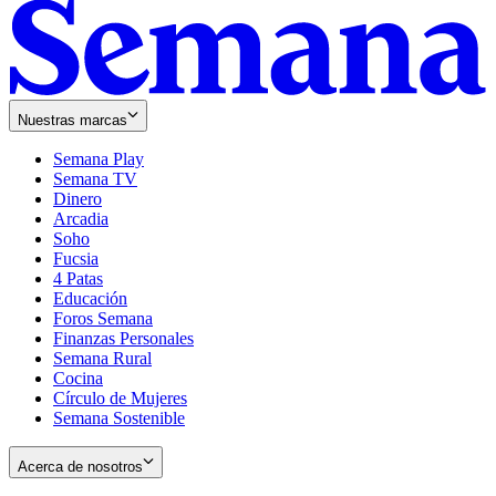
Nuestras marcas
Semana Play
Semana TV
Dinero
Arcadia
Soho
Opens
Fucsia
in
Opens
4 Patas
new
in
Educación
window
new
Foros Semana
window
Finanzas Personales
Semana Rural
Cocina
Círculo de Mujeres
Semana Sostenible
Acerca de nosotros