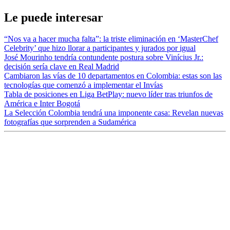
Le puede interesar
“Nos va a hacer mucha falta”: la triste eliminación en ‘MasterChef
Celebrity’ que hizo llorar a participantes y jurados por igual
José Mourinho tendría contundente postura sobre Vinícius Jr.:
decisión sería clave en Real Madrid
Cambiaron las vías de 10 departamentos en Colombia: estas son las
tecnologías que comenzó a implementar el Invías
Tabla de posiciones en Liga BetPlay: nuevo líder tras triunfos de
América e Inter Bogotá
La Selección Colombia tendrá una imponente casa: Revelan nuevas
fotografías que sorprenden a Sudamérica