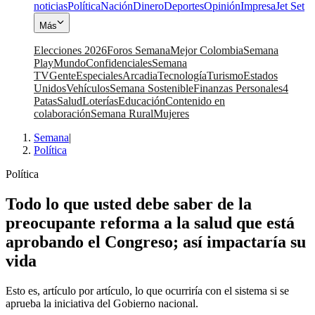
noticias
Política
Nación
Dinero
Deportes
Opinión
Impresa
Jet Set
Más
Elecciones 2026
Foros Semana
Mejor Colombia
Semana
Play
Mundo
Confidenciales
Semana
TV
Gente
Especiales
Arcadia
Tecnología
Turismo
Estados
Unidos
Vehículos
Semana Sostenible
Finanzas Personales
4
Patas
Salud
Loterías
Educación
Contenido en
colaboración
Semana Rural
Mujeres
Semana
|
Política
Política
Todo lo que usted debe saber de la
preocupante reforma a la salud que está
aprobando el Congreso; así impactaría su
vida
Esto es, artículo por artículo, lo que ocurriría con el sistema si se
aprueba la iniciativa del Gobierno nacional.