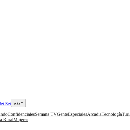
Jet Set
Más
ndo
Confidenciales
Semana TV
Gente
Especiales
Arcadia
Tecnología
Tur
a Rural
Mujeres