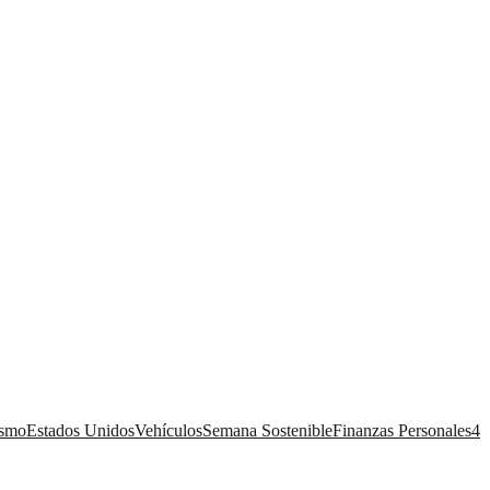
ismo
Estados Unidos
Vehículos
Semana Sostenible
Finanzas Personales
4