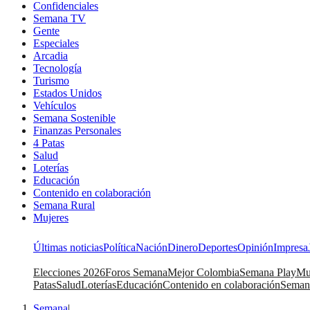
Confidenciales
Semana TV
Gente
Especiales
Arcadia
Tecnología
Turismo
Estados Unidos
Vehículos
Semana Sostenible
Finanzas Personales
4 Patas
Salud
Loterías
Educación
Contenido en colaboración
Semana Rural
Mujeres
Últimas noticias
Política
Nación
Dinero
Deportes
Opinión
Impresa
Elecciones 2026
Foros Semana
Mejor Colombia
Semana Play
Mu
Patas
Salud
Loterías
Educación
Contenido en colaboración
Seman
Semana
|