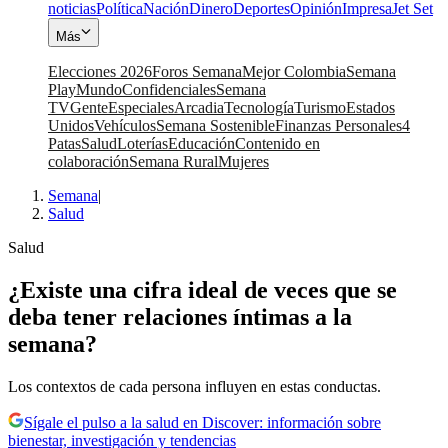
noticias
Política
Nación
Dinero
Deportes
Opinión
Impresa
Jet Set
Más
Elecciones 2026
Foros Semana
Mejor Colombia
Semana
Play
Mundo
Confidenciales
Semana
TV
Gente
Especiales
Arcadia
Tecnología
Turismo
Estados
Unidos
Vehículos
Semana Sostenible
Finanzas Personales
4
Patas
Salud
Loterías
Educación
Contenido en
colaboración
Semana Rural
Mujeres
Semana
|
Salud
Salud
¿Existe una cifra ideal de veces que se
deba tener relaciones íntimas a la
semana?
Los contextos de cada persona influyen en estas conductas.
Sígale el pulso a la salud en Discover: información sobre
bienestar, investigación y tendencias