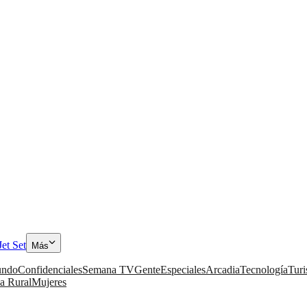
Jet Set
Más
ndo
Confidenciales
Semana TV
Gente
Especiales
Arcadia
Tecnología
Tur
a Rural
Mujeres