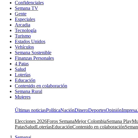
Confidenciales
Semana TV
Gente
Especiales
Arcadia
Tecnología
Turismo
Estados Unidos
Vehículos
Semana Sostenible
Finanzas Personales
4 Patas
Salud
Loterías
Educación
Contenido en colaboración
Semana Rural
Mujeres
Últimas noticias
Política
Nación
Dinero
Deportes
Opinión
Impresa
Elecciones 2026
Foros Semana
Mejor Colombia
Semana Play
Mu
Patas
Salud
Loterías
Educación
Contenido en colaboración
Seman
Semana
|