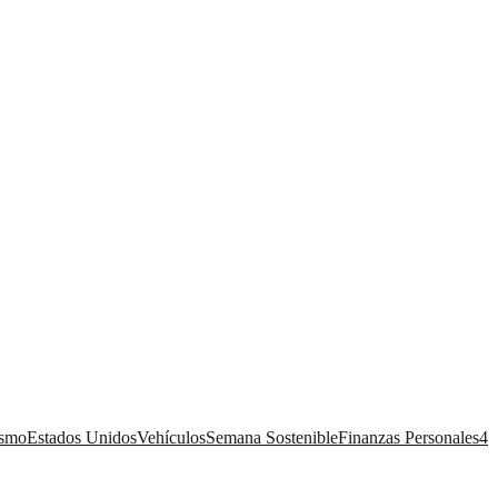
ismo
Estados Unidos
Vehículos
Semana Sostenible
Finanzas Personales
4