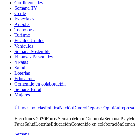
Confidenciales
Semana TV
Gente
Especiales
Arcadia
Tecnología
Turismo
Estados Unidos
Vehículos
Semana Sostenible
Finanzas Personales
4 Patas
Salud
Loterías
Educación
Contenido en colaboración
Semana Rural
Mujeres
Últimas noticias
Política
Nación
Dinero
Deportes
Opinión
Impresa
Elecciones 2026
Foros Semana
Mejor Colombia
Semana Play
Mu
Patas
Salud
Loterías
Educación
Contenido en colaboración
Seman
Semana
|