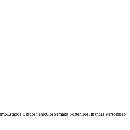
ismo
Estados Unidos
Vehículos
Semana Sostenible
Finanzas Personales
4