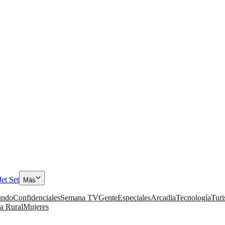
Jet Set
Más
ndo
Confidenciales
Semana TV
Gente
Especiales
Arcadia
Tecnología
Tur
a Rural
Mujeres