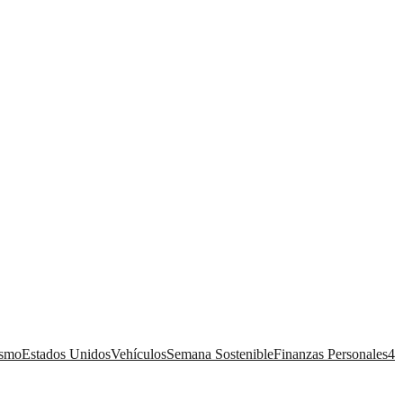
ismo
Estados Unidos
Vehículos
Semana Sostenible
Finanzas Personales
4