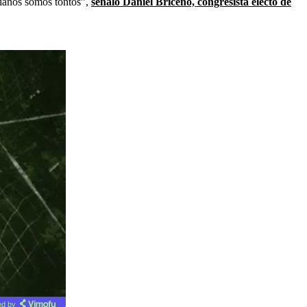
mbianos somos tontos”,
señaló Daniel Briceño, congresista electo de
d by