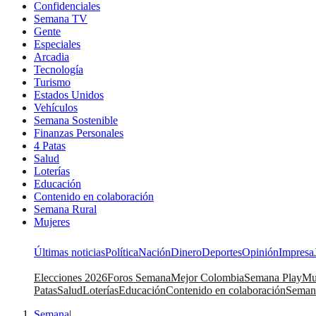
Confidenciales
Semana TV
Gente
Especiales
Arcadia
Tecnología
Turismo
Estados Unidos
Vehículos
Semana Sostenible
Finanzas Personales
4 Patas
Salud
Loterías
Educación
Contenido en colaboración
Semana Rural
Mujeres
Últimas noticias
Política
Nación
Dinero
Deportes
Opinión
Impresa
Elecciones 2026
Foros Semana
Mejor Colombia
Semana Play
Mu
Patas
Salud
Loterías
Educación
Contenido en colaboración
Seman
Semana
|