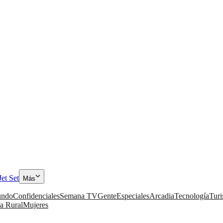
Jet Set
Más
ndo
Confidenciales
Semana TV
Gente
Especiales
Arcadia
Tecnología
Tur
a Rural
Mujeres