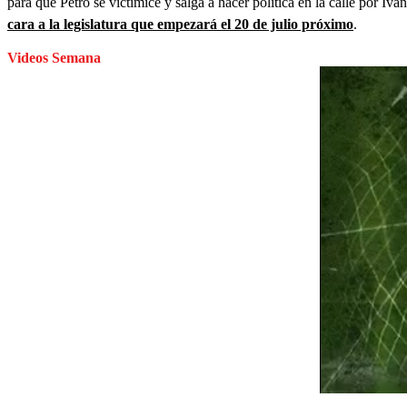
para que Petro se victimice y salga a hacer política en la calle por 
cara a la legislatura que empezará el 20 de julio próximo
.
Videos Semana