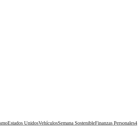
ismo
Estados Unidos
Vehículos
Semana Sostenible
Finanzas Personales
4