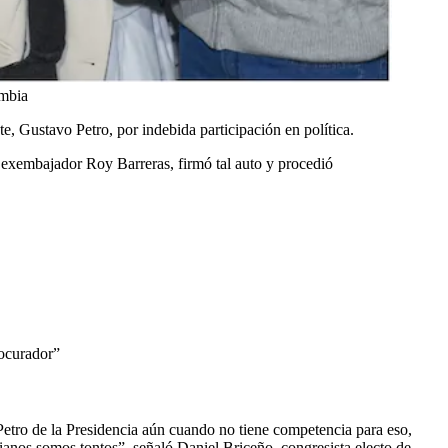
ombia
te, Gustavo Petro, por indebida participación en política.
l exembajador Roy Barreras, firmó tal auto y procedió
rocurador”
Petro de la Presidencia aún cuando no tiene competencia para eso,
bianos somos tontos”, señaló Daniel Briceño, congresista electo de