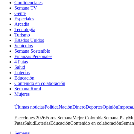
Confidenciales
Semana TV
Gente
Especiales
Arcadia
Tecnología
Turismo
Estados Unidos
Vehículos
Semana Sostenible
Finanzas Personales
4 Patas
Salud
Loterías
Educación
Contenido en colaboración
Semana Rural
Mujeres
Últimas noticias
Política
Nación
Dinero
Deportes
Opinión
Impresa
Elecciones 2026
Foros Semana
Mejor Colombia
Semana Play
Mu
Patas
Salud
Loterías
Educación
Contenido en colaboración
Seman
Semana
|