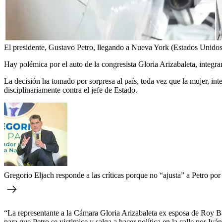
El presidente, Gustavo Petro, llegando a Nueva York (Estados Unidos)
Hay polémica por el auto de la congresista Gloria Arizabaleta, integra
La decisión ha tomado por sorpresa al país, toda vez que la mujer, in
disciplinariamente contra el jefe de Estado.
Gregorio Eljach responde a las críticas porque no “ajusta” a Petro por 
“La representante a la Cámara Gloria Arizabaleta ex esposa de Roy Bar
para que Petro se victimice y salga a hacer política en la calle por I