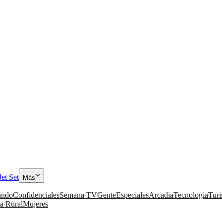
Jet Set
Más
ndo
Confidenciales
Semana TV
Gente
Especiales
Arcadia
Tecnología
Tur
a Rural
Mujeres