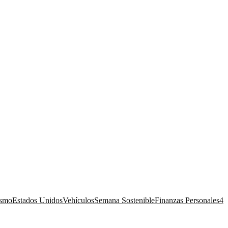
ismo
Estados Unidos
Vehículos
Semana Sostenible
Finanzas Personales
4