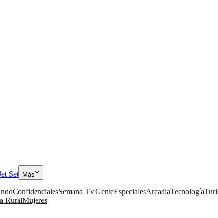
Jet Set
Más
ndo
Confidenciales
Semana TV
Gente
Especiales
Arcadia
Tecnología
Tur
a Rural
Mujeres