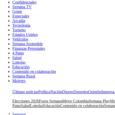
Confidenciales
Semana TV
Gente
Especiales
Arcadia
Tecnología
Turismo
Estados Unidos
Vehículos
Semana Sostenible
Finanzas Personales
4 Patas
Salud
Loterías
Educación
Contenido en colaboración
Semana Rural
Mujeres
Últimas noticias
Política
Nación
Dinero
Deportes
Opinión
Impresa
Elecciones 2026
Foros Semana
Mejor Colombia
Semana Play
Mu
Patas
Salud
Loterías
Educación
Contenido en colaboración
Seman
Semana
|