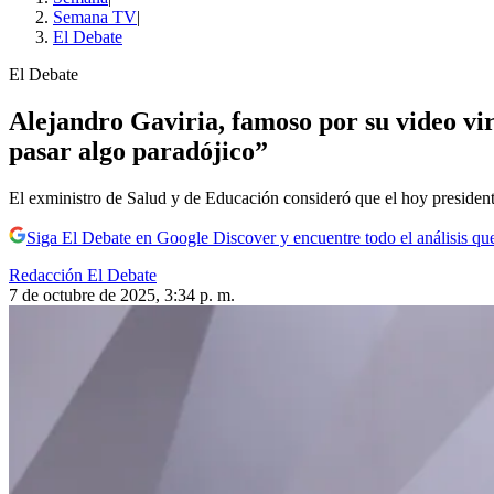
Semana TV
|
El Debate
El Debate
Alejandro Gaviria, famoso por su video vir
pasar algo paradójico”
El exministro de Salud y de Educación consideró que el hoy president
Siga El Debate en Google Discover y encuentre todo el análisis que
Redacción El Debate
7 de octubre de 2025, 3:34 p. m.