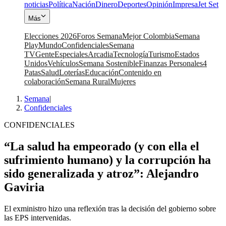
noticias
Política
Nación
Dinero
Deportes
Opinión
Impresa
Jet Set
Más
Elecciones 2026
Foros Semana
Mejor Colombia
Semana
Play
Mundo
Confidenciales
Semana
TV
Gente
Especiales
Arcadia
Tecnología
Turismo
Estados
Unidos
Vehículos
Semana Sostenible
Finanzas Personales
4
Patas
Salud
Loterías
Educación
Contenido en
colaboración
Semana Rural
Mujeres
Semana
|
Confidenciales
CONFIDENCIALES
“La salud ha empeorado (y con ella el
sufrimiento humano) y la corrupción ha
sido generalizada y atroz”: Alejandro
Gaviria
El exministro hizo una reflexión tras la decisión del gobierno sobre
las EPS intervenidas.