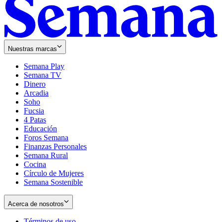
Nuestras marcas
Semana Play
Semana TV
Dinero
Arcadia
Soho
Opens
Fucsia
in
Opens
4 Patas
new
in
Educación
window
new
Foros Semana
window
Finanzas Personales
Semana Rural
Cocina
Círculo de Mujeres
Semana Sostenible
Acerca de nosotros
Términos de uso
Opens