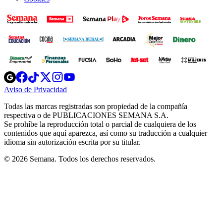
Opens
Opens
Opens
Opens
Opens
in
in
in
in
in
Aviso de Privacidad
Opens
new
new
new
new
new
in
window
window
window
window
window
Todas las marcas registradas son propiedad de la compañía
new
respectiva o de PUBLICACIONES SEMANA S.A.
window
Se prohíbe la reproducción total o parcial de cualquiera de los
contenidos que aquí aparezca, así como su traducción a cualquier
idioma sin autorización escrita por su titular.
© 2026 Semana. Todos los derechos reservados.