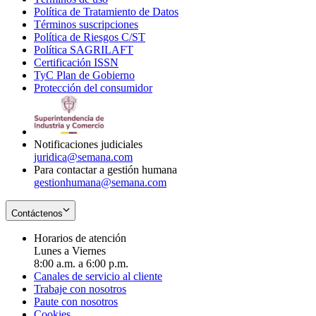
Política de Tratamiento de Datos
in
Opens
Términos suscripciones
new
Opens
in
Política de Riesgos C/ST
window
in
Opens
new
Política SAGRILAFT
Opens
new
in
window
Certificación ISSN
Opens
in
window
new
TyC Plan de Gobierno
in
new
Opens
window
Protección del consumidor
new
window
in
Opens
window
new
in
window
new
window
Notificaciones judiciales
juridica@semana.com
Para contactar a gestión humana
gestionhumana@semana.com
Contáctenos
Horarios de atención
Lunes a Viernes
8:00 a.m. a 6:00 p.m.
Canales de servicio al cliente
Trabaje con nosotros
Paute con nosotros
Cookies