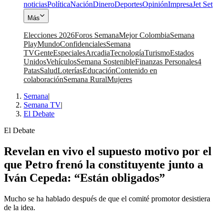
noticias
Política
Nación
Dinero
Deportes
Opinión
Impresa
Jet Set
Más
Elecciones 2026
Foros Semana
Mejor Colombia
Semana
Play
Mundo
Confidenciales
Semana
TV
Gente
Especiales
Arcadia
Tecnología
Turismo
Estados
Unidos
Vehículos
Semana Sostenible
Finanzas Personales
4
Patas
Salud
Loterías
Educación
Contenido en
colaboración
Semana Rural
Mujeres
Semana
|
Semana TV
|
El Debate
El Debate
Revelan en vivo el supuesto motivo por el
que Petro frenó la constituyente junto a
Iván Cepeda: “Están obligados”
Mucho se ha hablado después de que el comité promotor desistiera
de la idea.