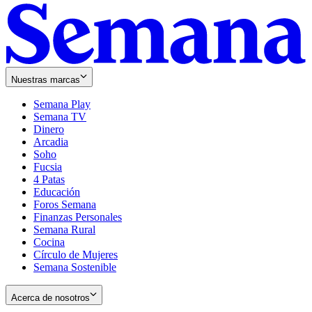
Nuestras marcas
Semana Play
Semana TV
Dinero
Arcadia
Soho
Opens
Fucsia
in
Opens
4 Patas
new
in
Educación
window
new
Foros Semana
window
Finanzas Personales
Semana Rural
Cocina
Círculo de Mujeres
Semana Sostenible
Acerca de nosotros