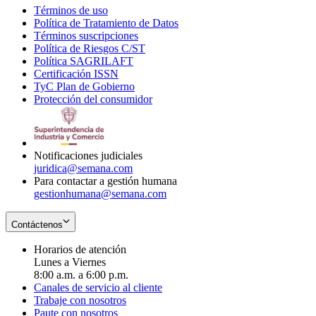
Términos de uso
Opens
Política de Tratamiento de Datos
in
Opens
Términos suscripciones
new
Opens
in
Política de Riesgos C/ST
window
in
Opens
new
Política SAGRILAFT
Opens
new
in
window
Certificación ISSN
Opens
in
window
new
TyC Plan de Gobierno
in
new
Opens
window
Protección del consumidor
new
window
in
Opens
window
new
in
window
new
window
Notificaciones judiciales
juridica@semana.com
Para contactar a gestión humana
gestionhumana@semana.com
Contáctenos
Horarios de atención
Lunes a Viernes
8:00 a.m. a 6:00 p.m.
Canales de servicio al cliente
Trabaje con nosotros
Paute con nosotros