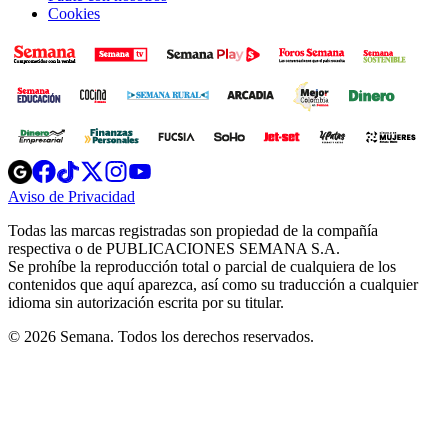
Cookies
Opens
Opens
Opens
Opens
Opens
in
in
in
in
in
Aviso de Privacidad
Opens
new
new
new
new
new
in
window
window
window
window
window
Todas las marcas registradas son propiedad de la compañía
new
respectiva o de PUBLICACIONES SEMANA S.A.
window
Se prohíbe la reproducción total o parcial de cualquiera de los
contenidos que aquí aparezca, así como su traducción a cualquier
idioma sin autorización escrita por su titular.
© 2026 Semana. Todos los derechos reservados.