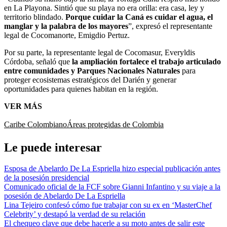
en La Playona. Sintió que su playa no era orilla: era casa, ley y
territorio blindado.
Porque cuidar la Caná es cuidar el agua, el
manglar y la palabra de los mayores
”, expresó el representante
legal de Cocomanorte, Emigdio Pertuz.
Por su parte, la representante legal de Cocomasur, Everyldis
Córdoba, señaló que
la ampliación fortalece el trabajo articulado
entre comunidades y Parques Nacionales Naturales
para
proteger ecosistemas estratégicos del Darién y generar
oportunidades para quienes habitan en la región.
VER MÁS
Caribe Colombiano
Áreas protegidas de Colombia
Le puede interesar
Esposa de Abelardo De La Espriella hizo especial publicación antes
de la posesión presidencial
Comunicado oficial de la FCF sobre Gianni Infantino y su viaje a la
posesión de Abelardo De La Espriella
Lina Tejeiro confesó cómo fue trabajar con su ex en ‘MasterChef
Celebrity’ y destapó la verdad de su relación
El chequeo clave que debe hacerle a su moto antes de salir este