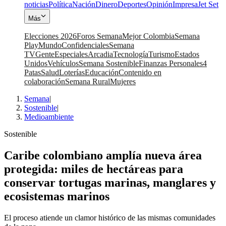
noticias
Política
Nación
Dinero
Deportes
Opinión
Impresa
Jet Set
Más
Elecciones 2026
Foros Semana
Mejor Colombia
Semana
Play
Mundo
Confidenciales
Semana
TV
Gente
Especiales
Arcadia
Tecnología
Turismo
Estados
Unidos
Vehículos
Semana Sostenible
Finanzas Personales
4
Patas
Salud
Loterías
Educación
Contenido en
colaboración
Semana Rural
Mujeres
Semana
|
Sostenible
|
Medioambiente
Sostenible
Caribe colombiano amplía nueva área
protegida: miles de hectáreas para
conservar tortugas marinas, manglares y
ecosistemas marinos
El proceso atiende un clamor histórico de las mismas comunidades