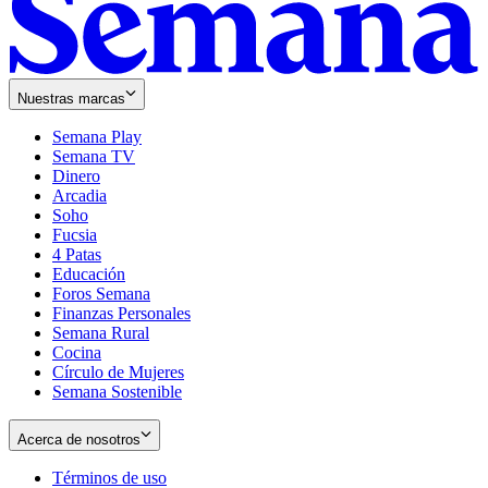
Nuestras marcas
Semana Play
Semana TV
Dinero
Arcadia
Soho
Opens
Fucsia
in
Opens
4 Patas
new
in
Educación
window
new
Foros Semana
window
Finanzas Personales
Semana Rural
Cocina
Círculo de Mujeres
Semana Sostenible
Acerca de nosotros
Términos de uso
Opens