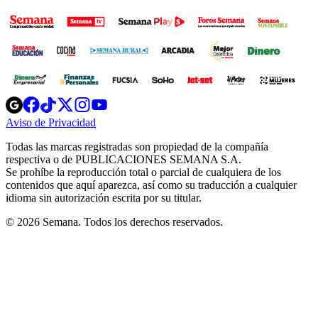
Opens
Opens
Opens
Opens
Opens
in
in
in
in
in
Aviso de Privacidad
Opens
new
new
new
new
new
in
window
window
window
window
window
Todas las marcas registradas son propiedad de la compañía
new
respectiva o de PUBLICACIONES SEMANA S.A.
window
Se prohíbe la reproducción total o parcial de cualquiera de los
contenidos que aquí aparezca, así como su traducción a cualquier
idioma sin autorización escrita por su titular.
© 2026 Semana. Todos los derechos reservados.