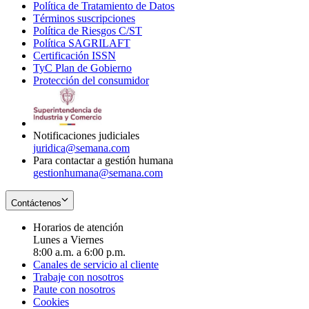
Política de Tratamiento de Datos
in
Opens
Términos suscripciones
new
Opens
in
Política de Riesgos C/ST
window
in
Opens
new
Política SAGRILAFT
Opens
new
in
window
Certificación ISSN
Opens
in
window
new
TyC Plan de Gobierno
in
new
Opens
window
Protección del consumidor
new
window
in
Opens
window
new
in
window
new
window
Notificaciones judiciales
juridica@semana.com
Para contactar a gestión humana
gestionhumana@semana.com
Contáctenos
Horarios de atención
Lunes a Viernes
8:00 a.m. a 6:00 p.m.
Canales de servicio al cliente
Trabaje con nosotros
Paute con nosotros
Cookies