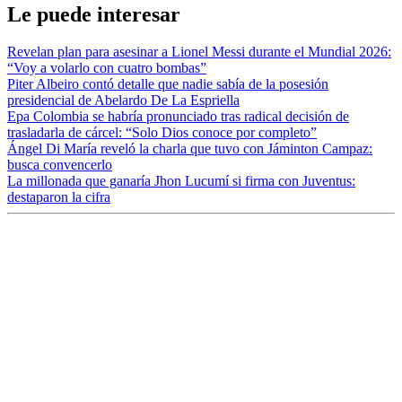
Le puede interesar
Revelan plan para asesinar a Lionel Messi durante el Mundial 2026:
“Voy a volarlo con cuatro bombas”
Piter Albeiro contó detalle que nadie sabía de la posesión
presidencial de Abelardo De La Espriella
Epa Colombia se habría pronunciado tras radical decisión de
trasladarla de cárcel: “Solo Dios conoce por completo”
Ángel Di María reveló la charla que tuvo con Jáminton Campaz:
busca convencerlo
La millonada que ganaría Jhon Lucumí si firma con Juventus:
destaparon la cifra