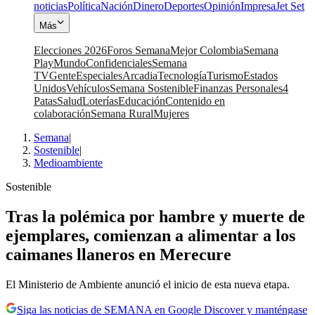
noticias
Política
Nación
Dinero
Deportes
Opinión
Impresa
Jet Set
Más
Elecciones 2026
Foros Semana
Mejor Colombia
Semana
Play
Mundo
Confidenciales
Semana
TV
Gente
Especiales
Arcadia
Tecnología
Turismo
Estados
Unidos
Vehículos
Semana Sostenible
Finanzas Personales
4
Patas
Salud
Loterías
Educación
Contenido en
colaboración
Semana Rural
Mujeres
Semana
|
Sostenible
|
Medioambiente
Sostenible
Tras la polémica por hambre y muerte de
ejemplares, comienzan a alimentar a los
caimanes llaneros en Merecure
El Ministerio de Ambiente anunció el inicio de esta nueva etapa.
Siga las noticias de SEMANA en Google Discover y manténgase