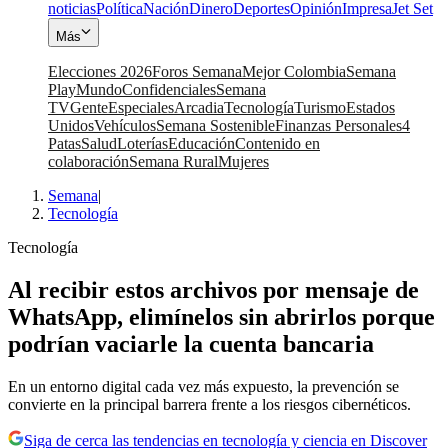
noticias
Política
Nación
Dinero
Deportes
Opinión
Impresa
Jet Set
Más
Elecciones 2026
Foros Semana
Mejor Colombia
Semana
Play
Mundo
Confidenciales
Semana
TV
Gente
Especiales
Arcadia
Tecnología
Turismo
Estados
Unidos
Vehículos
Semana Sostenible
Finanzas Personales
4
Patas
Salud
Loterías
Educación
Contenido en
colaboración
Semana Rural
Mujeres
Semana
|
Tecnología
Tecnología
Al recibir estos archivos por mensaje de
WhatsApp, elimínelos sin abrirlos porque
podrían vaciarle la cuenta bancaria
En un entorno digital cada vez más expuesto, la prevención se
convierte en la principal barrera frente a los riesgos cibernéticos.
Siga de cerca las tendencias en tecnología y ciencia en Discover