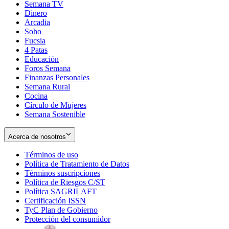
Semana TV
Dinero
Arcadia
Soho
Opens
Fucsia
in
Opens
4 Patas
new
in
Educación
window
new
Foros Semana
window
Finanzas Personales
Semana Rural
Cocina
Círculo de Mujeres
Semana Sostenible
Acerca de nosotros
Términos de uso
Opens
Política de Tratamiento de Datos
in
Opens
Términos suscripciones
new
Opens
in
Política de Riesgos C/ST
window
in
Opens
new
Política SAGRILAFT
Opens
new
in
window
Certificación ISSN
Opens
in
window
new
TyC Plan de Gobierno
in
new
Opens
window
Protección del consumidor
new
window
in
Opens
window
new
in