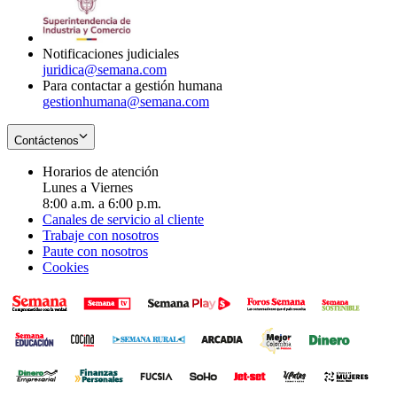
window
new
window
Notificaciones judiciales
juridica@semana.com
Para contactar a gestión humana
gestionhumana@semana.com
Contáctenos
Horarios de atención
Lunes a Viernes
8:00 a.m. a 6:00 p.m.
Canales de servicio al cliente
Trabaje con nosotros
Paute con nosotros
Cookies