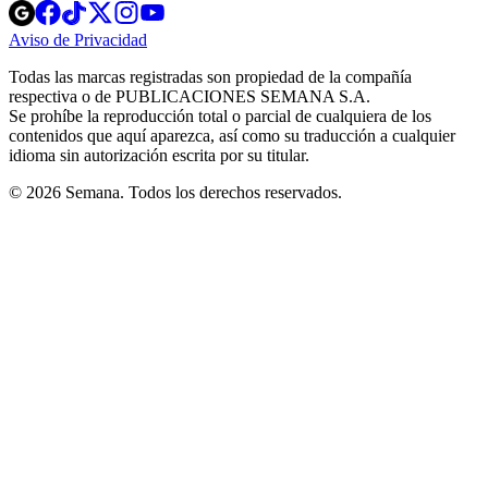
Opens
Opens
Opens
Opens
Opens
in
in
in
in
in
Aviso de Privacidad
Opens
new
new
new
new
new
in
window
window
window
window
window
Todas las marcas registradas son propiedad de la compañía
new
respectiva o de PUBLICACIONES SEMANA S.A.
window
Se prohíbe la reproducción total o parcial de cualquiera de los
contenidos que aquí aparezca, así como su traducción a cualquier
idioma sin autorización escrita por su titular.
© 2026 Semana. Todos los derechos reservados.