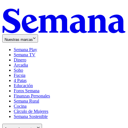
Nuestras marcas
Semana Play
Semana TV
Dinero
Arcadia
Soho
Opens
Fucsia
in
Opens
4 Patas
new
in
Educación
window
new
Foros Semana
window
Finanzas Personales
Semana Rural
Cocina
Círculo de Mujeres
Semana Sostenible