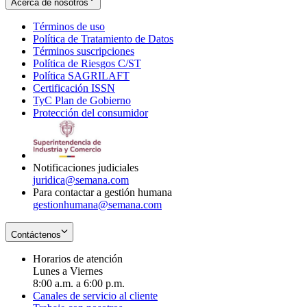
Acerca de nosotros
Términos de uso
Opens
Política de Tratamiento de Datos
in
Opens
Términos suscripciones
new
Opens
in
Política de Riesgos C/ST
window
in
Opens
new
Política SAGRILAFT
Opens
new
in
window
Certificación ISSN
Opens
in
window
new
TyC Plan de Gobierno
in
new
Opens
window
Protección del consumidor
new
window
in
Opens
window
new
in
window
new
window
Notificaciones judiciales
juridica@semana.com
Para contactar a gestión humana
gestionhumana@semana.com
Contáctenos
Horarios de atención
Lunes a Viernes
8:00 a.m. a 6:00 p.m.
Canales de servicio al cliente