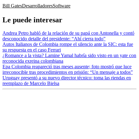
Bill Gates
Desarrolladores
Software
Le puede interesar
Andrea Petro habló de la relación de su papá con Antonella y contó
desconocido detalle del presidente: “Ahí cierra todo”
Autos Italianos de Colombia rompe el silencio ante la SIC: esta fue
su respuesta en el caso Ferrari
¿Romance a la vista? Lamine Yamal habría sido visto en un yate con
reconocida exreina colombiana
Epa Colombia reapareció tras meses ausente; foto mostró que luce
irreconocible tras procedimientos en prisión: “Un mensaje a todos”
Uruguay presentó a su nuevo director técnico: toma las riendas en
reemplazo de Marcelo Bielsa