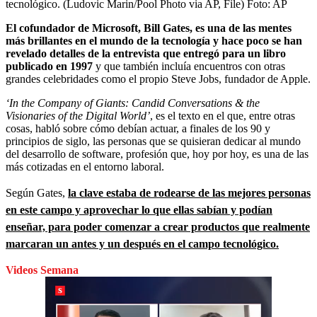
tecnológico. (Ludovic Marin/Pool Photo via AP, File)
Foto:
AP
El cofundador de Microsoft, Bill Gates, es una de las mentes
más brillantes en el mundo de la tecnología y hace poco se han
revelado detalles de la entrevista que entregó para un libro
publicado en 1997
y que también incluía encuentros con otras
grandes celebridades como el propio Steve Jobs, fundador de Apple.
‘In the Company of Giants: Candid Conversations & the
Visionaries of the Digital World’
, es el texto en el que, entre otras
cosas, habló sobre cómo debían actuar, a finales de los 90 y
principios de siglo, las personas que se quisieran dedicar al mundo
del desarrollo de software, profesión que, hoy por hoy, es una de las
más cotizadas en el entorno laboral.
Según Gates,
la clave estaba de rodearse de las mejores personas
en este campo y aprovechar lo que ellas sabían y podían
enseñar, para poder comenzar a crear productos que realmente
marcaran un antes y un después en el campo tecnológico.
Videos Semana