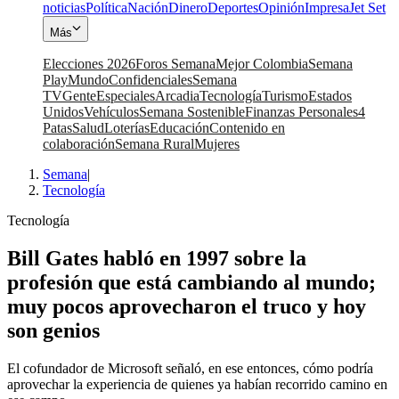
noticias
Política
Nación
Dinero
Deportes
Opinión
Impresa
Jet Set
Más
Elecciones 2026
Foros Semana
Mejor Colombia
Semana
Play
Mundo
Confidenciales
Semana
TV
Gente
Especiales
Arcadia
Tecnología
Turismo
Estados
Unidos
Vehículos
Semana Sostenible
Finanzas Personales
4
Patas
Salud
Loterías
Educación
Contenido en
colaboración
Semana Rural
Mujeres
Semana
|
Tecnología
Tecnología
Bill Gates habló en 1997 sobre la
profesión que está cambiando al mundo;
muy pocos aprovecharon el truco y hoy
son genios
El cofundador de Microsoft señaló, en ese entonces, cómo podría
aprovechar la experiencia de quienes ya habían recorrido camino en