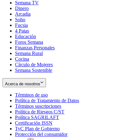
Semana TV
Dinero
Arcadia
Soho
Opens
Fucsia
in
Opens
4 Patas
new
in
Educación
window
new
Foros Semana
window
Finanzas Personales
Semana Rural
Cocina
Círculo de Mujeres
Semana Sostenible
Acerca de nosotros
Términos de uso
Opens
Política de Tratamiento de Datos
in
Opens
Términos suscripciones
new
Opens
in
Política de Riesgos C/ST
window
in
Opens
new
Política SAGRILAFT
Opens
new
in
window
Certificación ISSN
Opens
in
window
new
TyC Plan de Gobierno
in
new
Opens
window
Protección del consumidor
new
window
in
Opens
window
new
in