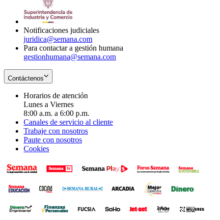
window
new
window
Notificaciones judiciales
juridica@semana.com
Para contactar a gestión humana
gestionhumana@semana.com
Contáctenos
Horarios de atención
Lunes a Viernes
8:00 a.m. a 6:00 p.m.
Canales de servicio al cliente
Trabaje con nosotros
Paute con nosotros
Cookies