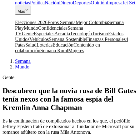
noticias
Política
Nación
Dinero
Deportes
Opinión
Impresa
Jet Set
Más
Elecciones 2026
Foros Semana
Mejor Colombia
Semana
Play
Mundo
Confidenciales
Semana
TV
Gente
Especiales
Arcadia
Tecnología
Turismo
Estados
Unidos
Vehículos
Semana Sostenible
Finanzas Personales
4
Patas
Salud
Loterías
Educación
Contenido en
colaboración
Semana Rural
Mujeres
Semana
|
Mundo
Gente
Descubren que la novia rusa de Bill Gates
tenía nexos con la famosa espía del
Kremlin Anna Chapman
Es la continuación de complicados hechos en los que, el pedófilo
Jeffrey Epstein trató de extorsionar al fundador de Microsoft por su
romance adúltero con la rusa Mila Antonova.