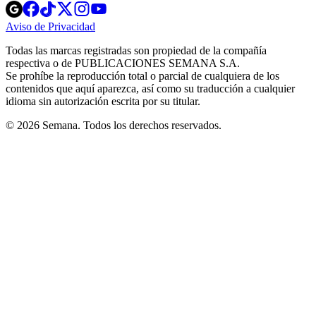
Opens
Opens
Opens
Opens
Opens
in
in
in
in
in
Aviso de Privacidad
Opens
new
new
new
new
new
in
window
window
window
window
window
Todas las marcas registradas son propiedad de la compañía
new
respectiva o de PUBLICACIONES SEMANA S.A.
window
Se prohíbe la reproducción total o parcial de cualquiera de los
contenidos que aquí aparezca, así como su traducción a cualquier
idioma sin autorización escrita por su titular.
© 2026 Semana. Todos los derechos reservados.