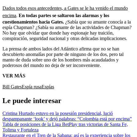
Dados todos esos antecedentes, a Gates se le ha venido el mundo
encima
.
En todas partes se saltaron las alarmas y los
cuestionamientos hacia Gates.
¿Sabía que su amante conocía a la
espía Chapman? ¿Sabía su amante de las actividades de Chapman?
No hay que olvidar que donde hay espionaje hay traición,
conspiración, seguridad nacional y otras delicadas implicaciones.
La prensa de ambos lados del Atlántico afirma que no se han
descubierto anomalías por parte de ninguno de los dos, pero tal
manto de duda sobre uno de los hombres más acaudalados y
poderosos del mundo no deja de ser inconveniente.
VER MÁS
Bill Gates
Espía rusa
Espías
Le puede interesar
Cristina Hurtado estuvo en la posesión presidencial, lució
despampanante ‘look’ y dejó palabras: “Colombia está por encima”
Tabla de posiciones de la Liga BetPlay tras victorias de Santa Fe,
Tolima y Fortaleza
Restaurante en el Tren de la Sabana: así es la experiencia sobre los