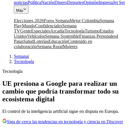
noticias
Política
Nación
Dinero
Deportes
Opinión
Impresa
Jet Set
Más
Elecciones 2026
Foros Semana
Mejor Colombia
Semana
Play
Mundo
Confidenciales
Semana
TV
Gente
Especiales
Arcadia
Tecnología
Turismo
Estados
Unidos
Vehículos
Semana Sostenible
Finanzas Personales
4
Patas
Salud
Loterías
Educación
Contenido en
colaboración
Semana Rural
Mujeres
Semana
|
Tecnología
Tecnología
UE presiona a Google para realizar un
cambio que podría transformar todo su
ecosistema digital
El control de la inteligencia artificial sigue en disputa en Europa.
Siga de cerca las tendencias en tecnología y ciencia en Discover