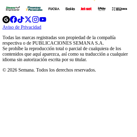
Opens
Opens
Opens
Opens
Opens
in
in
in
in
in
Aviso de Privacidad
Opens
new
new
new
new
new
in
window
window
window
window
window
Todas las marcas registradas son propiedad de la compañía
new
respectiva o de PUBLICACIONES SEMANA S.A.
window
Se prohíbe la reproducción total o parcial de cualquiera de los
contenidos que aquí aparezca, así como su traducción a cualquier
idioma sin autorización escrita por su titular.
© 2026 Semana. Todos los derechos reservados.