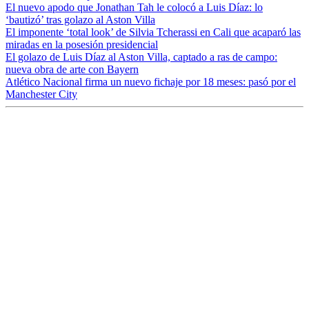
El nuevo apodo que Jonathan Tah le colocó a Luis Díaz: lo
‘bautizó’ tras golazo al Aston Villa
El imponente ‘total look’ de Silvia Tcherassi en Cali que acaparó las
miradas en la posesión presidencial
El golazo de Luis Díaz al Aston Villa, captado a ras de campo:
nueva obra de arte con Bayern
Atlético Nacional firma un nuevo fichaje por 18 meses: pasó por el
Manchester City