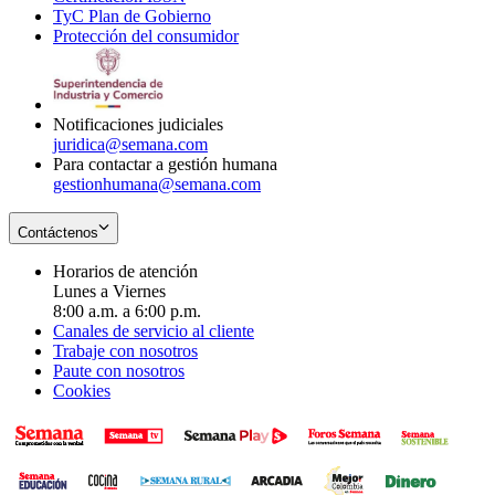
TyC Plan de Gobierno
in
new
Opens
window
Protección del consumidor
new
window
in
Opens
window
new
in
window
new
window
Notificaciones judiciales
juridica@semana.com
Para contactar a gestión humana
gestionhumana@semana.com
Contáctenos
Horarios de atención
Lunes a Viernes
8:00 a.m. a 6:00 p.m.
Canales de servicio al cliente
Trabaje con nosotros
Paute con nosotros
Cookies