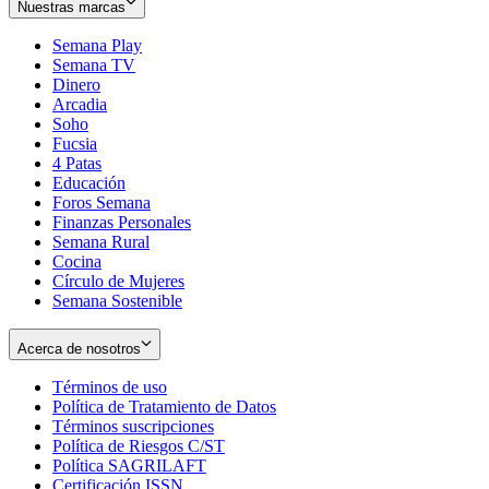
Nuestras marcas
Semana Play
Semana TV
Dinero
Arcadia
Soho
Opens
Fucsia
in
Opens
4 Patas
new
in
Educación
window
new
Foros Semana
window
Finanzas Personales
Semana Rural
Cocina
Círculo de Mujeres
Semana Sostenible
Acerca de nosotros
Términos de uso
Opens
Política de Tratamiento de Datos
in
Opens
Términos suscripciones
new
Opens
in
Política de Riesgos C/ST
window
in
Opens
new
Política SAGRILAFT
Opens
new
in
window
Certificación ISSN
Opens
in
window
new