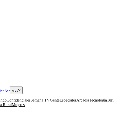
Jet Set
Más
ndo
Confidenciales
Semana TV
Gente
Especiales
Arcadia
Tecnología
Tur
a Rural
Mujeres