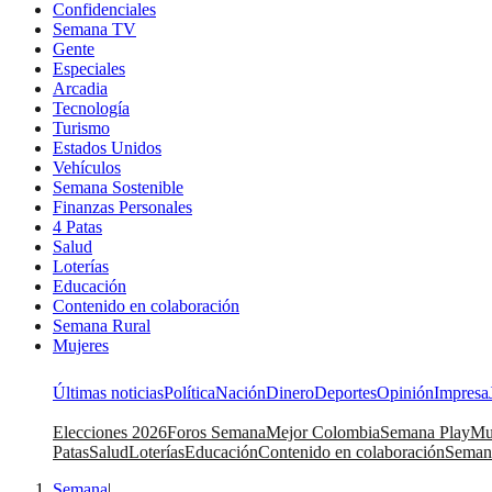
Confidenciales
Semana TV
Gente
Especiales
Arcadia
Tecnología
Turismo
Estados Unidos
Vehículos
Semana Sostenible
Finanzas Personales
4 Patas
Salud
Loterías
Educación
Contenido en colaboración
Semana Rural
Mujeres
Últimas noticias
Política
Nación
Dinero
Deportes
Opinión
Impresa
Elecciones 2026
Foros Semana
Mejor Colombia
Semana Play
Mu
Patas
Salud
Loterías
Educación
Contenido en colaboración
Seman
Semana
|