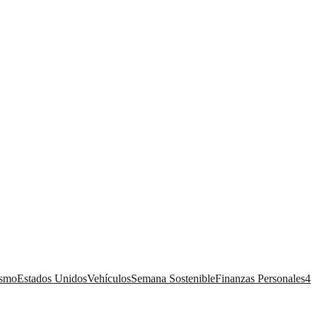
ismo
Estados Unidos
Vehículos
Semana Sostenible
Finanzas Personales
4