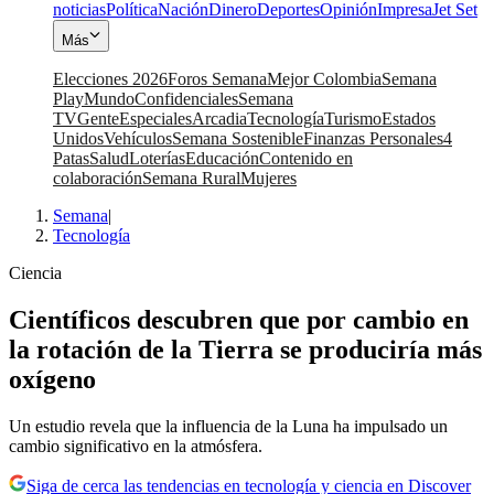
noticias
Política
Nación
Dinero
Deportes
Opinión
Impresa
Jet Set
Más
Elecciones 2026
Foros Semana
Mejor Colombia
Semana
Play
Mundo
Confidenciales
Semana
TV
Gente
Especiales
Arcadia
Tecnología
Turismo
Estados
Unidos
Vehículos
Semana Sostenible
Finanzas Personales
4
Patas
Salud
Loterías
Educación
Contenido en
colaboración
Semana Rural
Mujeres
Semana
|
Tecnología
Ciencia
Científicos descubren que por cambio en
la rotación de la Tierra se produciría más
oxígeno
Un estudio revela que la influencia de la Luna ha impulsado un
cambio significativo en la atmósfera.
Siga de cerca las tendencias en tecnología y ciencia en Discover