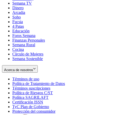
Semana TV
Dinero
Arcadia
Soho
Opens
Fucsia
in
Opens
4 Patas
new
in
Educación
window
new
Foros Semana
window
Finanzas Personales
Semana Rural
Cocina
Círculo de Mujeres
Semana Sostenible
Acerca de nosotros
Términos de uso
Opens
Política de Tratamiento de Datos
in
Opens
Términos suscripciones
new
Opens
in
Política de Riesgos C/ST
window
in
Opens
new
Política SAGRILAFT
Opens
new
in
window
Certificación ISSN
Opens
in
window
new
TyC Plan de Gobierno
in
new
Opens
window
Protección del consumidor
new
window
in
Opens