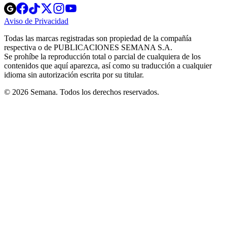
Opens
Opens
Opens
Opens
Opens
in
in
in
in
in
Aviso de Privacidad
Opens
new
new
new
new
new
in
window
window
window
window
window
Todas las marcas registradas son propiedad de la compañía
new
respectiva o de PUBLICACIONES SEMANA S.A.
window
Se prohíbe la reproducción total o parcial de cualquiera de los
contenidos que aquí aparezca, así como su traducción a cualquier
idioma sin autorización escrita por su titular.
© 2026 Semana. Todos los derechos reservados.