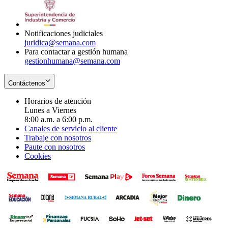
window
new
in
window
new
window
Notificaciones judiciales
juridica@semana.com
Para contactar a gestión humana
gestionhumana@semana.com
Contáctenos
Horarios de atención
Lunes a Viernes
8:00 a.m. a 6:00 p.m.
Canales de servicio al cliente
Trabaje con nosotros
Paute con nosotros
Cookies