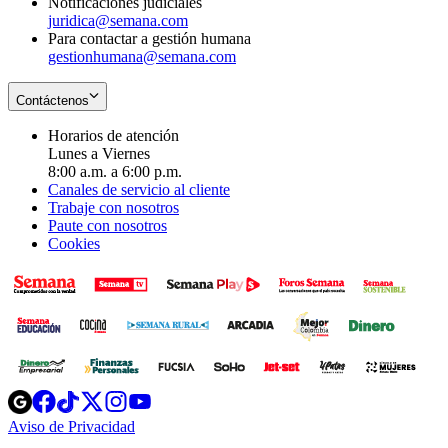
Notificaciones judiciales
juridica@semana.com
Para contactar a gestión humana
gestionhumana@semana.com
Contáctenos
Horarios de atención
Lunes a Viernes
8:00 a.m. a 6:00 p.m.
Canales de servicio al cliente
Trabaje con nosotros
Paute con nosotros
Cookies
Opens
Opens
Opens
Opens
Opens
in
in
in
in
in
Aviso de Privacidad
Opens
new
new
new
new
new
in