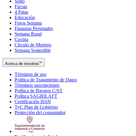
Soho
Opens
Fucsia
in
Opens
4 Patas
new
in
Educación
window
new
Foros Semana
window
Finanzas Personales
Semana Rural
Cocina
Círculo de Mujeres
Semana Sostenible
Acerca de nosotros
Términos de uso
Opens
Política de Tratamiento de Datos
in
Opens
Términos suscripciones
new
Opens
in
Política de Riesgos C/ST
window
in
Opens
new
Política SAGRILAFT
Opens
new
in
window
Certificación ISSN
Opens
in
window
new
TyC Plan de Gobierno
in
new
Opens
window
Protección del consumidor
new
window
in
Opens
window
new
in
window
new
window