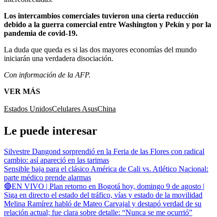
Los intercambios comerciales tuvieron una cierta reducción
debido a la guerra comercial entre Washington y Pekín y por la
pandemia de covid-19.
La duda que queda es si las dos mayores economías del mundo
iniciarán una verdadera disociación.
Con información de la AFP.
VER MÁS
Estados Unidos
Celulares Asus
China
Le puede interesar
Silvestre Dangond sorprendió en la Feria de las Flores con radical
cambio: así apareció en las tarimas
Sensible baja para el clásico América de Cali vs. Atlético Nacional:
parte médico prende alarmas
🔴EN VIVO | Plan retorno en Bogotá hoy, domingo 9 de agosto |
Siga en directo el estado del tráfico, vías y estado de la movilidad
Melina Ramírez habló de Mateo Carvajal y destapó verdad de su
relación actual; fue clara sobre detalle: “Nunca se me ocurrió”