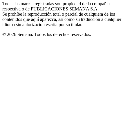
window
window
window
window
window
Todas las marcas registradas son propiedad de la compañía
new
respectiva o de PUBLICACIONES SEMANA S.A.
window
Se prohíbe la reproducción total o parcial de cualquiera de los
contenidos que aquí aparezca, así como su traducción a cualquier
idioma sin autorización escrita por su titular.
© 2026 Semana. Todos los derechos reservados.