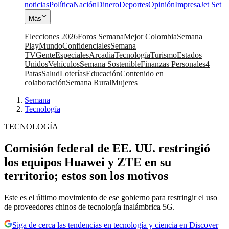
noticias
Política
Nación
Dinero
Deportes
Opinión
Impresa
Jet Set
Más
Elecciones 2026
Foros Semana
Mejor Colombia
Semana
Play
Mundo
Confidenciales
Semana
TV
Gente
Especiales
Arcadia
Tecnología
Turismo
Estados
Unidos
Vehículos
Semana Sostenible
Finanzas Personales
4
Patas
Salud
Loterías
Educación
Contenido en
colaboración
Semana Rural
Mujeres
Semana
|
Tecnología
TECNOLOGÍA
Comisión federal de EE. UU. restringió
los equipos Huawei y ZTE en su
territorio; estos son los motivos
Este es el último movimiento de ese gobierno para restringir el uso
de proveedores chinos de tecnología inalámbrica 5G.
Siga de cerca las tendencias en tecnología y ciencia en Discover