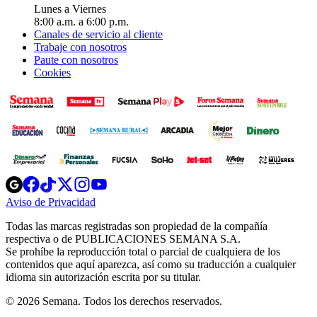
Lunes a Viernes
8:00 a.m. a 6:00 p.m.
Canales de servicio al cliente
Trabaje con nosotros
Paute con nosotros
Cookies
Opens
Opens
Opens
Opens
Opens
in
in
in
in
in
Aviso de Privacidad
Opens
new
new
new
new
new
in
window
window
window
window
window
Todas las marcas registradas son propiedad de la compañía
new
respectiva o de PUBLICACIONES SEMANA S.A.
window
Se prohíbe la reproducción total o parcial de cualquiera de los
contenidos que aquí aparezca, así como su traducción a cualquier
idioma sin autorización escrita por su titular.
© 2026 Semana. Todos los derechos reservados.