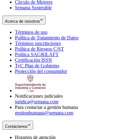
Círculo de Mujeres
Semana Sostenible
Acerca de nosotros
Términos de uso
Opens
Política de Tratamiento de Datos
in
Opens
Términos suscripciones
new
Opens
in
Política de Riesgos C/ST
window
in
Opens
new
Política SAGRILAFT
Opens
new
in
window
Certificación ISSN
Opens
in
window
new
TyC Plan de Gobierno
in
new
Opens
window
Protección del consumidor
new
window
in
Opens
window
new
in
window
new
window
Notificaciones judiciales
juridica@semana.com
Para contactar a gestión humana
gestionhumana@semana.com
Contáctenos
Horarios de atención