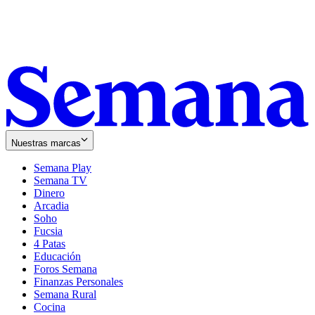
Nuestras marcas
Semana Play
Semana TV
Dinero
Arcadia
Soho
Opens
Fucsia
in
Opens
4 Patas
new
in
Educación
window
new
Foros Semana
window
Finanzas Personales
Semana Rural
Cocina