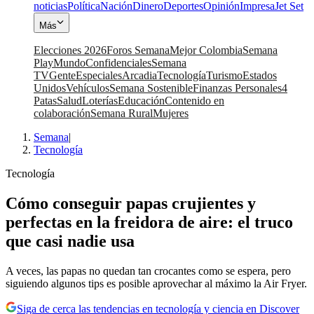
noticias
Política
Nación
Dinero
Deportes
Opinión
Impresa
Jet Set
Más
Elecciones 2026
Foros Semana
Mejor Colombia
Semana
Play
Mundo
Confidenciales
Semana
TV
Gente
Especiales
Arcadia
Tecnología
Turismo
Estados
Unidos
Vehículos
Semana Sostenible
Finanzas Personales
4
Patas
Salud
Loterías
Educación
Contenido en
colaboración
Semana Rural
Mujeres
Semana
|
Tecnología
Tecnología
Cómo conseguir papas crujientes y
perfectas en la freidora de aire: el truco
que casi nadie usa
A veces, las papas no quedan tan crocantes como se espera, pero
siguiendo algunos tips es posible aprovechar al máximo la Air Fryer.
Siga de cerca las tendencias en tecnología y ciencia en Discover