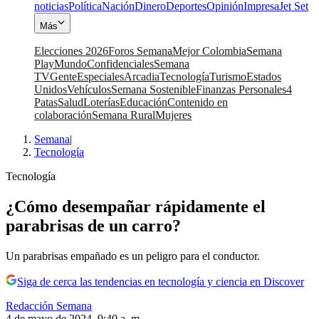
noticias
Política
Nación
Dinero
Deportes
Opinión
Impresa
Jet Set
Más
Elecciones 2026
Foros Semana
Mejor Colombia
Semana
Play
Mundo
Confidenciales
Semana
TV
Gente
Especiales
Arcadia
Tecnología
Turismo
Estados
Unidos
Vehículos
Semana Sostenible
Finanzas Personales
4
Patas
Salud
Loterías
Educación
Contenido en
colaboración
Semana Rural
Mujeres
Semana
|
Tecnología
Tecnología
¿Cómo desempañar rápidamente el
parabrisas de un carro?
Un parabrisas empañado es un peligro para el conductor.
Siga de cerca las tendencias en tecnología y ciencia en Discover
Redacción Semana
4 de mayo de 2024, 9:40 a. m.