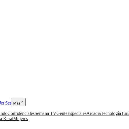
Jet Set
Más
ndo
Confidenciales
Semana TV
Gente
Especiales
Arcadia
Tecnología
Tur
a Rural
Mujeres