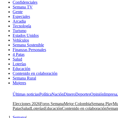
Confidenciales
Semana TV
Gente
Especiales
Arcadia
Tecnología
Turismo
Estados Unidos
Vehículos
Semana Sostenible
Finanzas Personales
4 Patas
Salud
Loterías
Educación
Contenido en colaboración
Semana Rural
Mujeres
Últimas noticias
Política
Nación
Dinero
Deportes
Opinión
Impresa
Elecciones 2026
Foros Semana
Mejor Colombia
Semana Play
Mu
Patas
Salud
Loterías
Educación
Contenido en colaboración
Seman
Semana
|