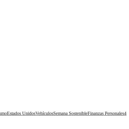
ismo
Estados Unidos
Vehículos
Semana Sostenible
Finanzas Personales
4