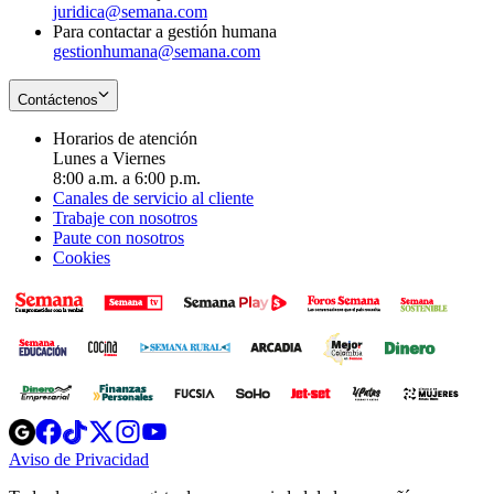
juridica@semana.com
Para contactar a gestión humana
gestionhumana@semana.com
Contáctenos
Horarios de atención
Lunes a Viernes
8:00 a.m. a 6:00 p.m.
Canales de servicio al cliente
Trabaje con nosotros
Paute con nosotros
Cookies
Opens
Opens
Opens
Opens
Opens
in
in
in
in
in
Aviso de Privacidad
Opens
new
new
new
new
new
in
window
window
window
window
window