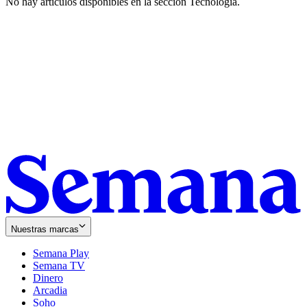
No hay artículos disponibles en la sección
Tecnología
.
Nuestras marcas
Semana Play
Semana TV
Dinero
Arcadia
Soho
Opens