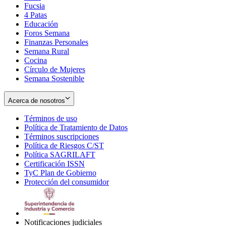
Fucsia
in
Opens
4 Patas
new
in
Educación
window
new
Foros Semana
window
Finanzas Personales
Semana Rural
Cocina
Círculo de Mujeres
Semana Sostenible
Acerca de nosotros
Términos de uso
Opens
Política de Tratamiento de Datos
in
Opens
Términos suscripciones
new
Opens
in
Política de Riesgos C/ST
window
in
Opens
new
Política SAGRILAFT
Opens
new
in
window
Certificación ISSN
Opens
in
window
new
TyC Plan de Gobierno
in
new
Opens
window
Protección del consumidor
new
window
in
Opens
window
new
in
window
new
window
Notificaciones judiciales