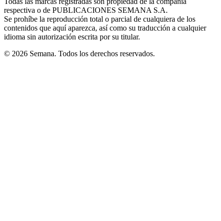
Todas las marcas registradas son propiedad de la compañía
new
respectiva o de PUBLICACIONES SEMANA S.A.
window
Se prohíbe la reproducción total o parcial de cualquiera de los
contenidos que aquí aparezca, así como su traducción a cualquier
idioma sin autorización escrita por su titular.
© 2026 Semana. Todos los derechos reservados.