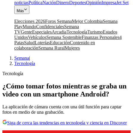
noticias
Política
Nación
Dinero
Deportes
Opinión
Impresa
Jet Set
Más
Elecciones 2026
Foros Semana
Mejor Colombia
Semana
Play
Mundo
Confidenciales
Semana
TV
Gente
Especiales
Arcadia
Tecnología
Turismo
Estados
Unidos
Vehículos
Semana Sostenible
Finanzas Personales
4
Patas
Salud
Loterías
Educación
Contenido en
colaboración
Semana Rural
Mujeres
Semana
|
Tecnología
Tecnología
¿Cómo tomar fotos mientras se graba un
video con un smartphone Android?
La aplicación de cámara cuenta con una útil función para captar
fotos en medio de una grabación.
Siga de cerca las tendencias en tecnología y ciencia en Discover