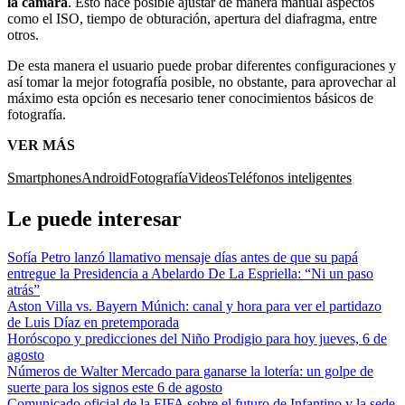
la cámara
. Esto hace posible ajustar de manera manual aspectos
como el ISO, tiempo de obturación, apertura del diafragma, entre
otros.
De esta manera el usuario puede probar diferentes configuraciones y
así tomar la mejor fotografía posible, no obstante, para aprovechar al
máximo esta opción es necesario tener conocimientos básicos de
fotografía.
VER MÁS
Smartphones
Android
Fotografía
Videos
Teléfonos inteligentes
Le puede interesar
Sofía Petro lanzó llamativo mensaje días antes de que su papá
entregue la Presidencia a Abelardo De La Espriella: “Ni un paso
atrás”
Aston Villa vs. Bayern Múnich: canal y hora para ver el partidazo
de Luis Díaz en pretemporada
Horóscopo y predicciones del Niño Prodigio para hoy jueves, 6 de
agosto
Números de Walter Mercado para ganarse la lotería: un golpe de
suerte para los signos este 6 de agosto
Comunicado oficial de la FIFA sobre el futuro de Infantino y la sede