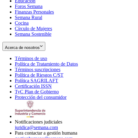
Educación
window
new
Foros Semana
window
Finanzas Personales
Semana Rural
Cocina
Círculo de Mujeres
Semana Sostenible
Acerca de nosotros
Términos de uso
Opens
Política de Tratamiento de Datos
in
Opens
Términos suscripciones
new
Opens
in
Política de Riesgos C/ST
window
in
Opens
new
Política SAGRILAFT
Opens
new
in
window
Certificación ISSN
Opens
in
window
new
TyC Plan de Gobierno
in
new
Opens
window
Protección del consumidor
new
window
in
Opens
window
new
in
window
new
window
Notificaciones judiciales
juridica@semana.com
Para contactar a gestión humana