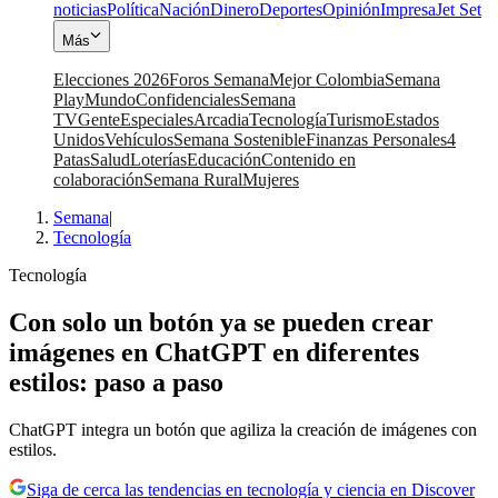
noticias
Política
Nación
Dinero
Deportes
Opinión
Impresa
Jet Set
Más
Elecciones 2026
Foros Semana
Mejor Colombia
Semana
Play
Mundo
Confidenciales
Semana
TV
Gente
Especiales
Arcadia
Tecnología
Turismo
Estados
Unidos
Vehículos
Semana Sostenible
Finanzas Personales
4
Patas
Salud
Loterías
Educación
Contenido en
colaboración
Semana Rural
Mujeres
Semana
|
Tecnología
Tecnología
Con solo un botón ya se pueden crear
imágenes en ChatGPT en diferentes
estilos: paso a paso
ChatGPT integra un botón que agiliza la creación de imágenes con
estilos.
Siga de cerca las tendencias en tecnología y ciencia en Discover