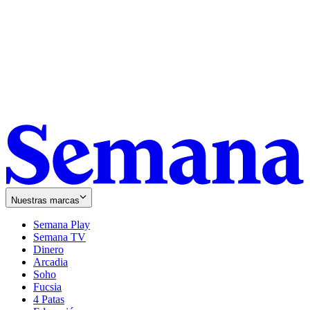
Nuestras marcas
Semana Play
Semana TV
Dinero
Arcadia
Soho
Opens
Fucsia
in
Opens
4 Patas
new
in