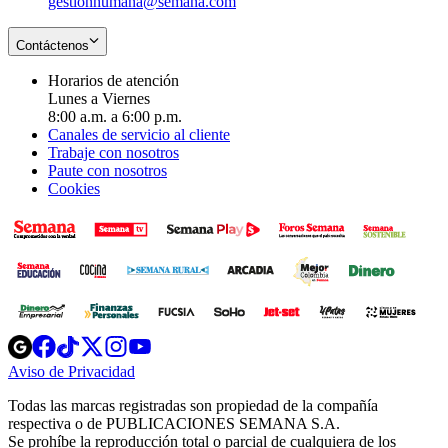
gestionhumana@semana.com
Contáctenos
Horarios de atención
Lunes a Viernes
8:00 a.m. a 6:00 p.m.
Canales de servicio al cliente
Trabaje con nosotros
Paute con nosotros
Cookies
Opens
Opens
Opens
Opens
Opens
in
in
in
in
in
Aviso de Privacidad
Opens
new
new
new
new
new
in
window
window
window
window
window
Todas las marcas registradas son propiedad de la compañía
new
respectiva o de PUBLICACIONES SEMANA S.A.
window
Se prohíbe la reproducción total o parcial de cualquiera de los