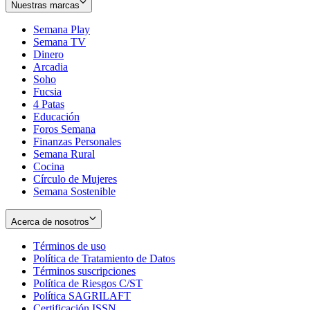
Nuestras marcas
Semana Play
Semana TV
Dinero
Arcadia
Soho
Opens
Fucsia
in
Opens
4 Patas
new
in
Educación
window
new
Foros Semana
window
Finanzas Personales
Semana Rural
Cocina
Círculo de Mujeres
Semana Sostenible
Acerca de nosotros
Términos de uso
Opens
Política de Tratamiento de Datos
in
Opens
Términos suscripciones
new
Opens
in
Política de Riesgos C/ST
window
in
Opens
new
Política SAGRILAFT
Opens
new
in
window
Certificación ISSN
Opens
in
window
new