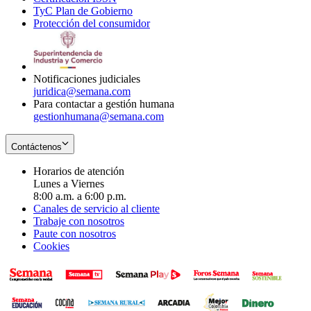
TyC Plan de Gobierno
in
new
Opens
window
Protección del consumidor
new
window
in
Opens
window
new
in
window
new
window
Notificaciones judiciales
juridica@semana.com
Para contactar a gestión humana
gestionhumana@semana.com
Contáctenos
Horarios de atención
Lunes a Viernes
8:00 a.m. a 6:00 p.m.
Canales de servicio al cliente
Trabaje con nosotros
Paute con nosotros
Cookies