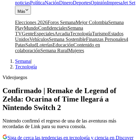
noticias
Política
Nación
Dinero
Deportes
Opinión
Impresa
Jet Set
Más
Elecciones 2026
Foros Semana
Mejor Colombia
Semana
Play
Mundo
Confidenciales
Semana
TV
Gente
Especiales
Arcadia
Tecnología
Turismo
Estados
Unidos
Vehículos
Semana Sostenible
Finanzas Personales
4
Patas
Salud
Loterías
Educación
Contenido en
colaboración
Semana Rural
Mujeres
Semana
|
Tecnología
Videojuegos
Confirmado | Remake de Legend of
Zelda: Ocarina of Time llegará a
Nintendo Switch 2
Nintendo confirmó el regreso de una de las aventuras más
recordadas de Link para su nueva consola.
Siga de cerca las tendencias en tecnología y ciencia en Discover