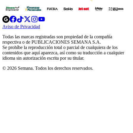
Opens
Opens
Opens
Opens
Opens
in
in
in
in
in
Aviso de Privacidad
Opens
new
new
new
new
new
in
window
window
window
window
window
Todas las marcas registradas son propiedad de la compañía
new
respectiva o de PUBLICACIONES SEMANA S.A.
window
Se prohíbe la reproducción total o parcial de cualquiera de los
contenidos que aquí aparezca, así como su traducción a cualquier
idioma sin autorización escrita por su titular.
© 2026 Semana. Todos los derechos reservados.