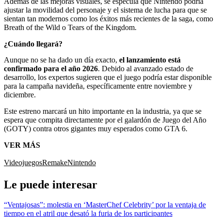
Además de las mejoras visuales, se especula que Nintendo podría
ajustar la movilidad del personaje y el sistema de lucha para que se
sientan tan modernos como los éxitos más recientes de la saga, como
Breath of the Wild o Tears of the Kingdom.
¿Cuándo llegará?
Aunque no se ha dado un día exacto,
el lanzamiento está
confirmado para el año 2026
. Debido al avanzado estado de
desarrollo, los expertos sugieren que el juego podría estar disponible
para la campaña navideña, específicamente entre noviembre y
diciembre.
Este estreno marcará un hito importante en la industria, ya que se
espera que compita directamente por el galardón de Juego del Año
(GOTY) contra otros gigantes muy esperados como GTA 6.
VER MÁS
Videojuegos
Remake
Nintendo
Le puede interesar
“Ventajosas”: molestia en ‘MasterChef Celebrity’ por la ventaja de
tiempo en el atril que desató la furia de los participantes