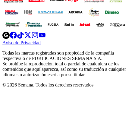
Opens
Opens
Opens
Opens
Opens
in
in
in
in
in
Aviso de Privacidad
Opens
new
new
new
new
new
in
window
window
window
window
window
Todas las marcas registradas son propiedad de la compañía
new
respectiva o de PUBLICACIONES SEMANA S.A.
window
Se prohíbe la reproducción total o parcial de cualquiera de los
contenidos que aquí aparezca, así como su traducción a cualquier
idioma sin autorización escrita por su titular.
© 2026 Semana. Todos los derechos reservados.