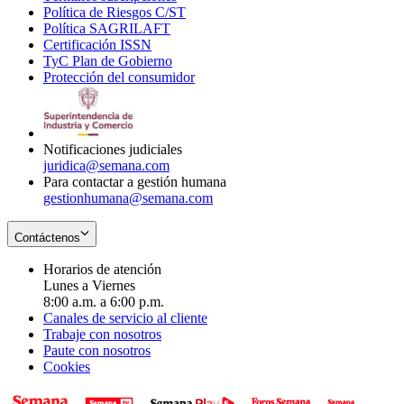
Política de Riesgos C/ST
window
in
Opens
new
Política SAGRILAFT
Opens
new
in
window
Certificación ISSN
Opens
in
window
new
TyC Plan de Gobierno
in
new
Opens
window
Protección del consumidor
new
window
in
Opens
window
new
in
window
new
window
Notificaciones judiciales
juridica@semana.com
Para contactar a gestión humana
gestionhumana@semana.com
Contáctenos
Horarios de atención
Lunes a Viernes
8:00 a.m. a 6:00 p.m.
Canales de servicio al cliente
Trabaje con nosotros
Paute con nosotros
Cookies