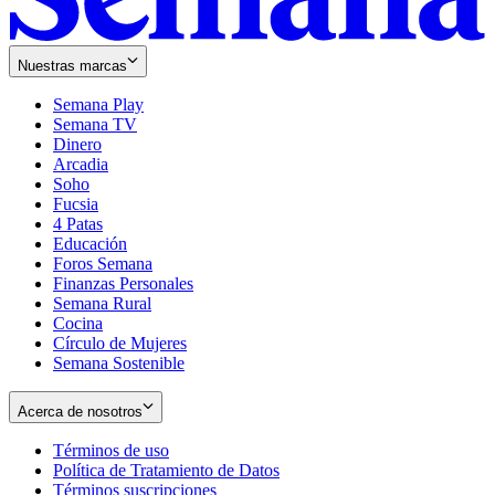
Nuestras marcas
Semana Play
Semana TV
Dinero
Arcadia
Soho
Opens
Fucsia
in
Opens
4 Patas
new
in
Educación
window
new
Foros Semana
window
Finanzas Personales
Semana Rural
Cocina
Círculo de Mujeres
Semana Sostenible
Acerca de nosotros
Términos de uso
Opens
Política de Tratamiento de Datos
in
Opens
Términos suscripciones
new
Opens
in