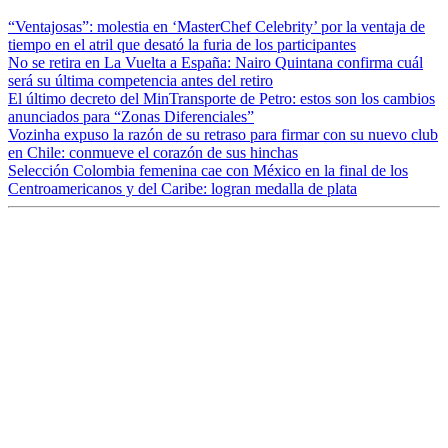
“Ventajosas”: molestia en ‘MasterChef Celebrity’ por la ventaja de
tiempo en el atril que desató la furia de los participantes
No se retira en La Vuelta a España: Nairo Quintana confirma cuál
será su última competencia antes del retiro
El último decreto del MinTransporte de Petro: estos son los cambios
anunciados para “Zonas Diferenciales”
Vozinha expuso la razón de su retraso para firmar con su nuevo club
en Chile: conmueve el corazón de sus hinchas
Selección Colombia femenina cae con México en la final de los
Centroamericanos y del Caribe: logran medalla de plata