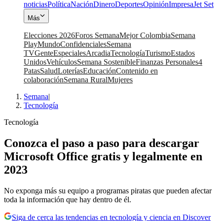
noticias
Política
Nación
Dinero
Deportes
Opinión
Impresa
Jet Set
Más
Elecciones 2026
Foros Semana
Mejor Colombia
Semana
Play
Mundo
Confidenciales
Semana
TV
Gente
Especiales
Arcadia
Tecnología
Turismo
Estados
Unidos
Vehículos
Semana Sostenible
Finanzas Personales
4
Patas
Salud
Loterías
Educación
Contenido en
colaboración
Semana Rural
Mujeres
Semana
|
Tecnología
Tecnología
Conozca el paso a paso para descargar
Microsoft Office gratis y legalmente en
2023
No exponga más su equipo a programas piratas que pueden afectar
toda la información que hay dentro de él.
Siga de cerca las tendencias en tecnología y ciencia en Discover