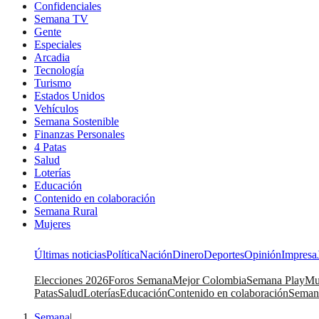
Confidenciales
Semana TV
Gente
Especiales
Arcadia
Tecnología
Turismo
Estados Unidos
Vehículos
Semana Sostenible
Finanzas Personales
4 Patas
Salud
Loterías
Educación
Contenido en colaboración
Semana Rural
Mujeres
Últimas noticias
Política
Nación
Dinero
Deportes
Opinión
Impresa
Elecciones 2026
Foros Semana
Mejor Colombia
Semana Play
Mu
Patas
Salud
Loterías
Educación
Contenido en colaboración
Seman
Semana
|