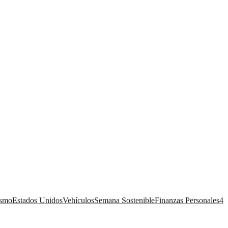
ismo
Estados Unidos
Vehículos
Semana Sostenible
Finanzas Personales
4