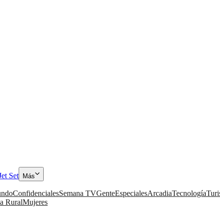
Jet Set
Más
ndo
Confidenciales
Semana TV
Gente
Especiales
Arcadia
Tecnología
Tur
a Rural
Mujeres