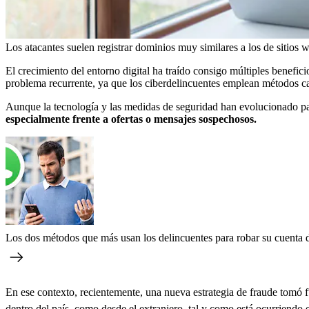
Los atacantes suelen registrar dominios muy similares a los de sitios 
El crecimiento del entorno digital ha traído consigo múltiples benefici
problema recurrente, ya que los ciberdelincuentes emplean métodos ca
Aunque la tecnología y las medidas de seguridad han evolucionado par
especialmente frente a ofertas o mensajes sospechosos.
Los dos métodos que más usan los delincuentes para robar su cuenta
En ese contexto, recientemente, una nueva estrategia de fraude tomó fu
dentro del país, como desde el extranjero, tal y como está ocurriendo