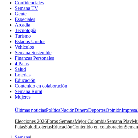
Confidenciales
Semana TV
Gente
Especiales
Arcadia
Tecnología
Turismo
Estados Unidos
Vehículos
Semana Sostenible
Finanzas Personales
4 Patas
Salud
Loterías
Educación
Contenido en colaboración
Semana Rural
Mujeres
Últimas noticias
Política
Nación
Dinero
Deportes
Opinión
Impresa
Elecciones 2026
Foros Semana
Mejor Colombia
Semana Play
Mu
Patas
Salud
Loterías
Educación
Contenido en colaboración
Seman
Semana
|