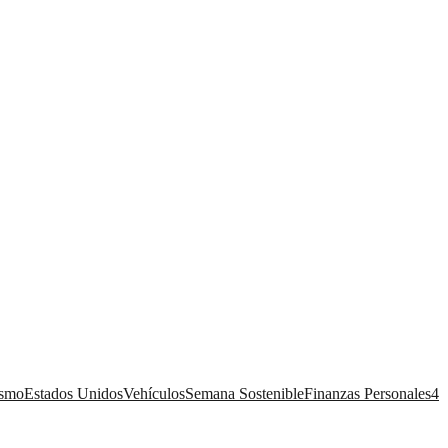
ismo
Estados Unidos
Vehículos
Semana Sostenible
Finanzas Personales
4