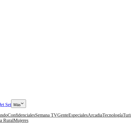
Jet Set
Más
ndo
Confidenciales
Semana TV
Gente
Especiales
Arcadia
Tecnología
Tur
a Rural
Mujeres