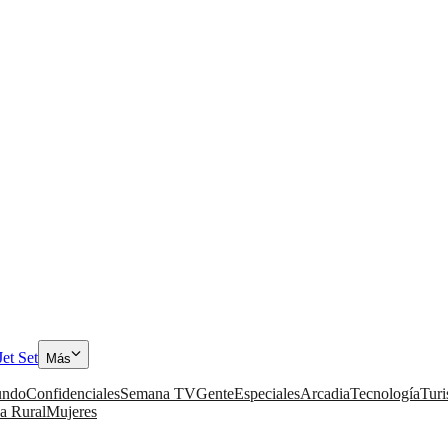
Jet Set
Más
ndo
Confidenciales
Semana TV
Gente
Especiales
Arcadia
Tecnología
Tur
a Rural
Mujeres