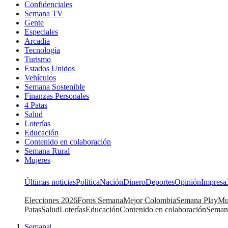
Confidenciales
Semana TV
Gente
Especiales
Arcadia
Tecnología
Turismo
Estados Unidos
Vehículos
Semana Sostenible
Finanzas Personales
4 Patas
Salud
Loterías
Educación
Contenido en colaboración
Semana Rural
Mujeres
Últimas noticias
Política
Nación
Dinero
Deportes
Opinión
Impresa
Elecciones 2026
Foros Semana
Mejor Colombia
Semana Play
Mu
Patas
Salud
Loterías
Educación
Contenido en colaboración
Seman
Semana
|