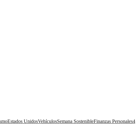
ismo
Estados Unidos
Vehículos
Semana Sostenible
Finanzas Personales
4