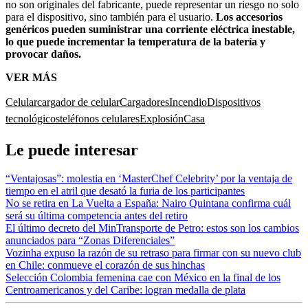
no son originales del fabricante, puede representar un riesgo no solo
para el dispositivo, sino también para el usuario.
Los accesorios
genéricos pueden suministrar una corriente eléctrica inestable,
lo que puede incrementar la temperatura de la batería y
provocar daños.
VER MÁS
Celular
cargador de celular
Cargadores
Incendio
Dispositivos
tecnológicos
teléfonos celulares
Explosión
Casa
Le puede interesar
“Ventajosas”: molestia en ‘MasterChef Celebrity’ por la ventaja de
tiempo en el atril que desató la furia de los participantes
No se retira en La Vuelta a España: Nairo Quintana confirma cuál
será su última competencia antes del retiro
El último decreto del MinTransporte de Petro: estos son los cambios
anunciados para “Zonas Diferenciales”
Vozinha expuso la razón de su retraso para firmar con su nuevo club
en Chile: conmueve el corazón de sus hinchas
Selección Colombia femenina cae con México en la final de los
Centroamericanos y del Caribe: logran medalla de plata