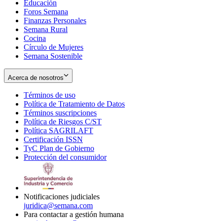
Educación
window
new
Foros Semana
window
Finanzas Personales
Semana Rural
Cocina
Círculo de Mujeres
Semana Sostenible
Acerca de nosotros
Términos de uso
Opens
Política de Tratamiento de Datos
in
Opens
Términos suscripciones
new
Opens
in
Política de Riesgos C/ST
window
in
Opens
new
Política SAGRILAFT
Opens
new
in
window
Certificación ISSN
Opens
in
window
new
TyC Plan de Gobierno
in
new
Opens
window
Protección del consumidor
new
window
in
Opens
window
new
in
window
new
window
Notificaciones judiciales
juridica@semana.com
Para contactar a gestión humana