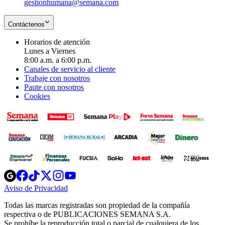
gestionhumana@semana.com
Contáctenos
Horarios de atención
Lunes a Viernes
8:00 a.m. a 6:00 p.m.
Canales de servicio al cliente
Trabaje con nosotros
Paute con nosotros
Cookies
Opens
Opens
Opens
Opens
Opens
in
in
in
in
in
Aviso de Privacidad
Opens
new
new
new
new
new
in
window
window
window
window
window
Todas las marcas registradas son propiedad de la compañía
new
respectiva o de PUBLICACIONES SEMANA S.A.
window
Se prohíbe la reproducción total o parcial de cualquiera de los