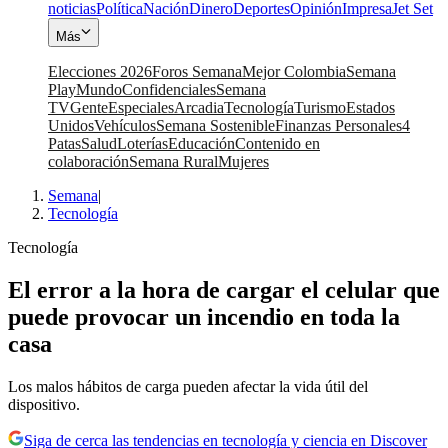
noticias
Política
Nación
Dinero
Deportes
Opinión
Impresa
Jet Set
Más
Elecciones 2026
Foros Semana
Mejor Colombia
Semana
Play
Mundo
Confidenciales
Semana
TV
Gente
Especiales
Arcadia
Tecnología
Turismo
Estados
Unidos
Vehículos
Semana Sostenible
Finanzas Personales
4
Patas
Salud
Loterías
Educación
Contenido en
colaboración
Semana Rural
Mujeres
Semana
|
Tecnología
Tecnología
El error a la hora de cargar el celular que
puede provocar un incendio en toda la
casa
Los malos hábitos de carga pueden afectar la vida útil del
dispositivo.
Siga de cerca las tendencias en tecnología y ciencia en Discover