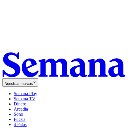
Nuestras marcas
Semana Play
Semana TV
Dinero
Arcadia
Soho
Opens
Fucsia
in
Opens
4 Patas
new
in