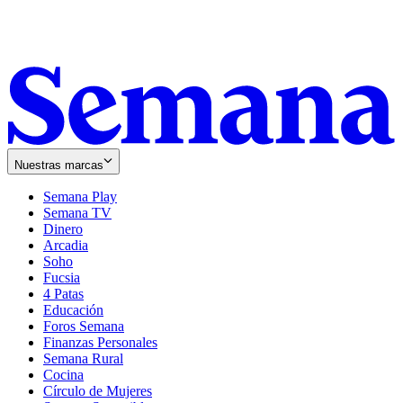
Nuestras marcas
Semana Play
Semana TV
Dinero
Arcadia
Soho
Opens
Fucsia
in
Opens
4 Patas
new
in
Educación
window
new
Foros Semana
window
Finanzas Personales
Semana Rural
Cocina
Círculo de Mujeres