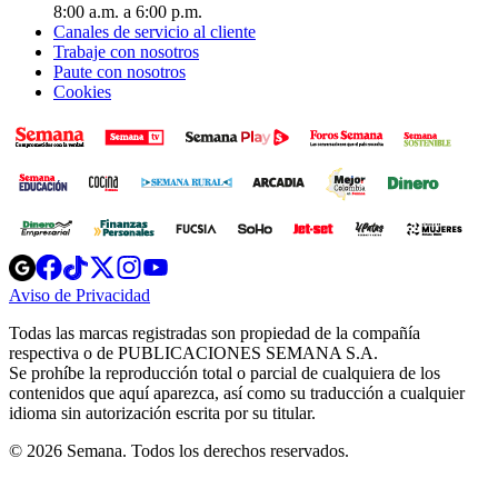
8:00 a.m. a 6:00 p.m.
Canales de servicio al cliente
Trabaje con nosotros
Paute con nosotros
Cookies
Opens
Opens
Opens
Opens
Opens
in
in
in
in
in
Aviso de Privacidad
Opens
new
new
new
new
new
in
window
window
window
window
window
Todas las marcas registradas son propiedad de la compañía
new
respectiva o de PUBLICACIONES SEMANA S.A.
window
Se prohíbe la reproducción total o parcial de cualquiera de los
contenidos que aquí aparezca, así como su traducción a cualquier
idioma sin autorización escrita por su titular.
© 2026 Semana. Todos los derechos reservados.