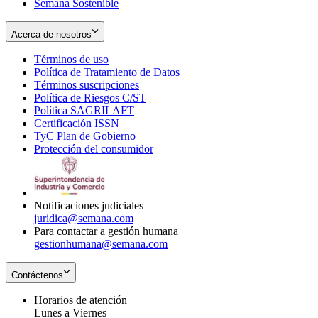
Semana Sostenible
Acerca de nosotros
Términos de uso
Opens
Política de Tratamiento de Datos
in
Opens
Términos suscripciones
new
Opens
in
Política de Riesgos C/ST
window
in
Opens
new
Política SAGRILAFT
Opens
new
in
window
Certificación ISSN
Opens
in
window
new
TyC Plan de Gobierno
in
new
Opens
window
Protección del consumidor
new
window
in
Opens
window
new
in
window
new
window
Notificaciones judiciales
juridica@semana.com
Para contactar a gestión humana
gestionhumana@semana.com
Contáctenos
Horarios de atención
Lunes a Viernes