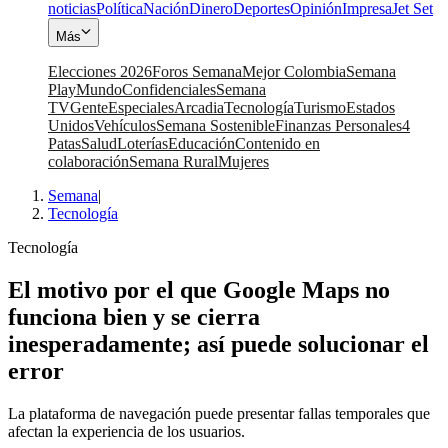
noticias
Política
Nación
Dinero
Deportes
Opinión
Impresa
Jet Set
Más
Elecciones 2026
Foros Semana
Mejor Colombia
Semana
Play
Mundo
Confidenciales
Semana
TV
Gente
Especiales
Arcadia
Tecnología
Turismo
Estados
Unidos
Vehículos
Semana Sostenible
Finanzas Personales
4
Patas
Salud
Loterías
Educación
Contenido en
colaboración
Semana Rural
Mujeres
Semana
|
Tecnología
Tecnología
El motivo por el que Google Maps no
funciona bien y se cierra
inesperadamente; así puede solucionar el
error
La plataforma de navegación puede presentar fallas temporales que
afectan la experiencia de los usuarios.