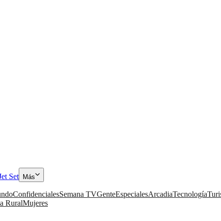
Jet Set
Más
ndo
Confidenciales
Semana TV
Gente
Especiales
Arcadia
Tecnología
Tur
a Rural
Mujeres