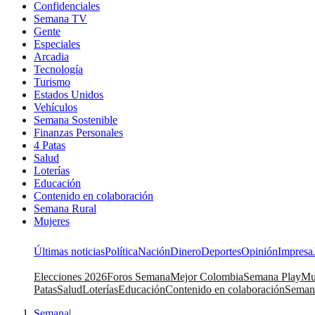
Confidenciales
Semana TV
Gente
Especiales
Arcadia
Tecnología
Turismo
Estados Unidos
Vehículos
Semana Sostenible
Finanzas Personales
4 Patas
Salud
Loterías
Educación
Contenido en colaboración
Semana Rural
Mujeres
Últimas noticias
Política
Nación
Dinero
Deportes
Opinión
Impresa
Elecciones 2026
Foros Semana
Mejor Colombia
Semana Play
Mu
Patas
Salud
Loterías
Educación
Contenido en colaboración
Seman
Semana
|