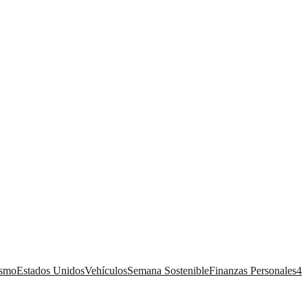
ismo
Estados Unidos
Vehículos
Semana Sostenible
Finanzas Personales
4