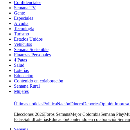
Confidenciales
Semana TV
Gente
Especiales
Arcadia
Tecnología
Turismo
Estados Unidos
Vehículos
Semana Sostenible
Finanzas Personales
4 Patas
Salud
Loterías
Educación
Contenido en colaboración
Semana Rural
Mujeres
Últimas noticias
Política
Nación
Dinero
Deportes
Opinión
Impresa
Elecciones 2026
Foros Semana
Mejor Colombia
Semana Play
Mu
Patas
Salud
Loterías
Educación
Contenido en colaboración
Seman
Semana
|