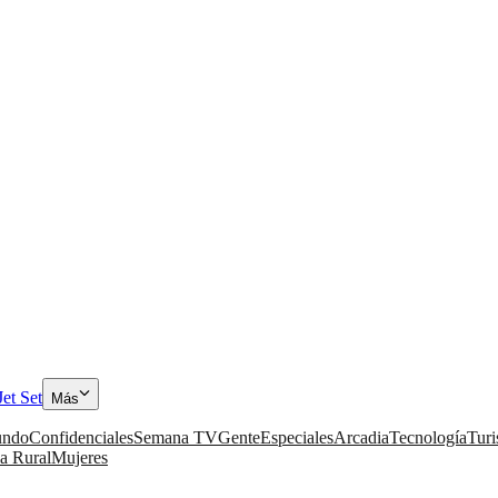
Jet Set
Más
ndo
Confidenciales
Semana TV
Gente
Especiales
Arcadia
Tecnología
Tur
a Rural
Mujeres