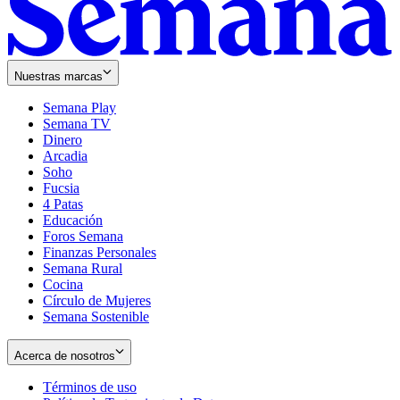
Nuestras marcas
Semana Play
Semana TV
Dinero
Arcadia
Soho
Opens
Fucsia
in
Opens
4 Patas
new
in
Educación
window
new
Foros Semana
window
Finanzas Personales
Semana Rural
Cocina
Círculo de Mujeres
Semana Sostenible
Acerca de nosotros
Términos de uso
Opens