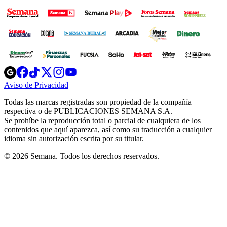
Opens
Opens
Opens
Opens
Opens
in
in
in
in
in
Aviso de Privacidad
Opens
new
new
new
new
new
in
window
window
window
window
window
Todas las marcas registradas son propiedad de la compañía
new
respectiva o de PUBLICACIONES SEMANA S.A.
window
Se prohíbe la reproducción total o parcial de cualquiera de los
contenidos que aquí aparezca, así como su traducción a cualquier
idioma sin autorización escrita por su titular.
© 2026 Semana. Todos los derechos reservados.