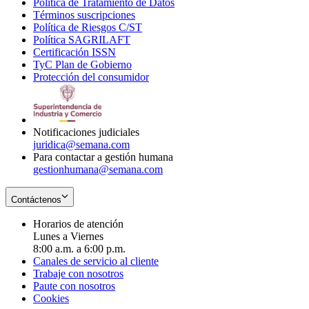
Política de Tratamiento de Datos
in
Opens
Términos suscripciones
new
Opens
in
Política de Riesgos C/ST
window
in
Opens
new
Política SAGRILAFT
Opens
new
in
window
Certificación ISSN
Opens
in
window
new
TyC Plan de Gobierno
in
new
Opens
window
Protección del consumidor
new
window
in
Opens
window
new
in
window
new
window
Notificaciones judiciales
juridica@semana.com
Para contactar a gestión humana
gestionhumana@semana.com
Contáctenos
Horarios de atención
Lunes a Viernes
8:00 a.m. a 6:00 p.m.
Canales de servicio al cliente
Trabaje con nosotros
Paute con nosotros
Cookies