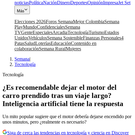
noticias
Política
Nación
Dinero
Deportes
Opinión
Impresa
Jet Set
Más
Elecciones 2026
Foros Semana
Mejor Colombia
Semana
Play
Mundo
Confidenciales
Semana
TV
Gente
Especiales
Arcadia
Tecnología
Turismo
Estados
Unidos
Vehículos
Semana Sostenible
Finanzas Personales
4
Patas
Salud
Loterías
Educación
Contenido en
colaboración
Semana Rural
Mujeres
Semana
|
Tecnología
Tecnología
¿Es recomendable dejar el motor del
carro prendido tras un viaje largo?
Inteligencia artificial tiene la respuesta
Un mito popular sugiere que el motor debería dejarse encendido por
unos minutos, pero ¿realmente es necesario?
Siga de cerca las tendencias en tecnología y ciencia en Discover