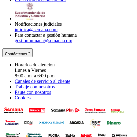
window
new
in
window
new
window
Notificaciones judiciales
juridica@semana.com
Para contactar a gestión humana
gestionhumana@semana.com
Contáctenos
Horarios de atención
Lunes a Viernes
8:00 a.m. a 6:00 p.m.
Canales de servicio al cliente
Trabaje con nosotros
Paute con nosotros
Cookies