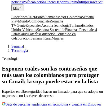
noticias
Política
Nación
Dinero
Deportes
Opinión
Impresa
Jet Set
Más
Elecciones 2026
Foros Semana
Mejor Colombia
Semana
Play
Mundo
Confidenciales
Semana
TV
Gente
Especiales
Arcadia
Tecnología
Turismo
Estados
Unidos
Vehículos
Semana Sostenible
Finanzas Personales
4
Patas
Salud
Loterías
Educación
Contenido en
colaboración
Semana Rural
Mujeres
Semana
|
Tecnología
Tecnología
Exponen cuáles son las contraseñas que
más usan los colombianos para proteger
su Gmail; la suya puede estar en la lista
Expertos en ciberseguridad hacen un llamado para que se adopte un
mejor uso con las claves de acceso.
Siga de cerca las tendencias en tecnología y ciencia en Discover