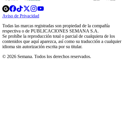
Opens
Opens
Opens
Opens
Opens
in
in
in
in
in
Aviso de Privacidad
Opens
new
new
new
new
new
in
window
window
window
window
window
Todas las marcas registradas son propiedad de la compañía
new
respectiva o de PUBLICACIONES SEMANA S.A.
window
Se prohíbe la reproducción total o parcial de cualquiera de los
contenidos que aquí aparezca, así como su traducción a cualquier
idioma sin autorización escrita por su titular.
© 2026 Semana. Todos los derechos reservados.