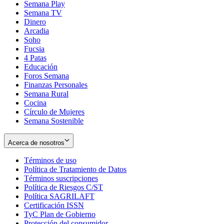
Semana Play
Semana TV
Dinero
Arcadia
Soho
Opens
Fucsia
in
Opens
4 Patas
new
in
Educación
window
new
Foros Semana
window
Finanzas Personales
Semana Rural
Cocina
Círculo de Mujeres
Semana Sostenible
Acerca de nosotros
Términos de uso
Opens
Política de Tratamiento de Datos
in
Opens
Términos suscripciones
new
Opens
in
Política de Riesgos C/ST
window
in
Opens
new
Política SAGRILAFT
Opens
new
in
window
Certificación ISSN
Opens
in
window
new
TyC Plan de Gobierno
in
new
Opens
window
Protección del consumidor
new
window
in
Opens