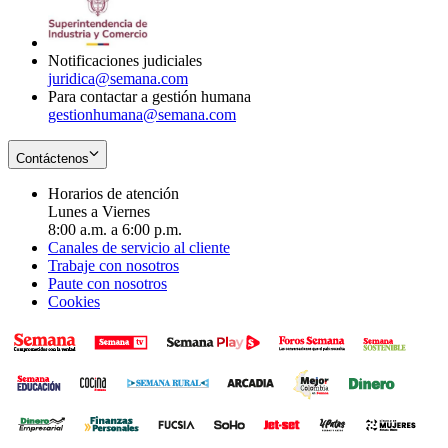
window
new
window
Notificaciones judiciales
juridica@semana.com
Para contactar a gestión humana
gestionhumana@semana.com
Contáctenos
Horarios de atención
Lunes a Viernes
8:00 a.m. a 6:00 p.m.
Canales de servicio al cliente
Trabaje con nosotros
Paute con nosotros
Cookies