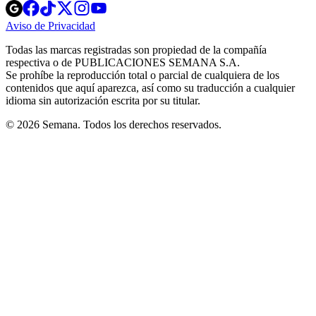
Opens
Opens
Opens
Opens
Opens
in
in
in
in
in
Aviso de Privacidad
Opens
new
new
new
new
new
in
window
window
window
window
window
Todas las marcas registradas son propiedad de la compañía
new
respectiva o de PUBLICACIONES SEMANA S.A.
window
Se prohíbe la reproducción total o parcial de cualquiera de los
contenidos que aquí aparezca, así como su traducción a cualquier
idioma sin autorización escrita por su titular.
© 2026 Semana. Todos los derechos reservados.