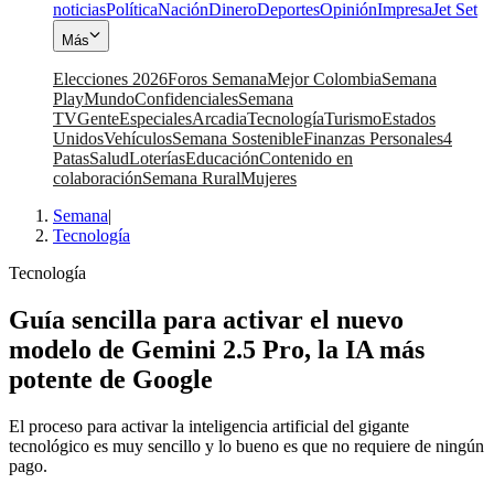
noticias
Política
Nación
Dinero
Deportes
Opinión
Impresa
Jet Set
Más
Elecciones 2026
Foros Semana
Mejor Colombia
Semana
Play
Mundo
Confidenciales
Semana
TV
Gente
Especiales
Arcadia
Tecnología
Turismo
Estados
Unidos
Vehículos
Semana Sostenible
Finanzas Personales
4
Patas
Salud
Loterías
Educación
Contenido en
colaboración
Semana Rural
Mujeres
Semana
|
Tecnología
Tecnología
Guía sencilla para activar el nuevo
modelo de Gemini 2.5 Pro, la IA más
potente de Google
El proceso para activar la inteligencia artificial del gigante
tecnológico es muy sencillo y lo bueno es que no requiere de ningún
pago.