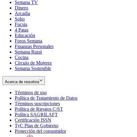
Semana TV
Dinero
Arcadia
Soho
Opens
Fucsia
in
Opens
4 Patas
new
in
Educación
window
new
Foros Semana
window
Finanzas Personales
Semana Rural
Cocina
Círculo de Mujeres
Semana Sostenible
Acerca de nosotros
Términos de uso
Opens
Política de Tratamiento de Datos
in
Opens
Términos suscripciones
new
Opens
in
Política de Riesgos C/ST
window
in
Opens
new
Política SAGRILAFT
Opens
new
in
window
Certificación ISSN
Opens
in
window
new
TyC Plan de Gobierno
in
new
Opens
window
Protección del consumidor
new
window
in
Opens
window
new
in